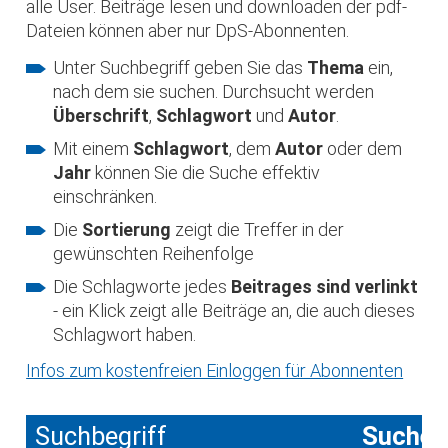
alle User. Beiträge lesen und downloaden der pdf-
Dateien können aber nur DpS-Abonnenten.
Unter Suchbegriff geben Sie das
Thema
ein,
nach dem sie suchen. Durchsucht werden
Überschrift
,
Schlagwort
und
Autor
.
Mit einem
Schlagwort
, dem
Autor
oder dem
Jahr
können Sie die Suche effektiv
einschränken.
Die
Sortierung
zeigt die Treffer in der
gewünschten Reihenfolge
Die Schlagworte jedes
Beitrages sind verlinkt
- ein Klick zeigt alle Beiträge an, die auch dieses
Schlagwort haben.
Infos zum kostenfreien Einloggen für Abonnenten
Suchbegriff
Suche 