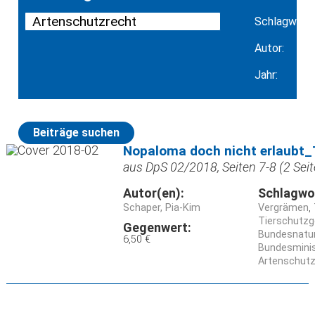
Schlagwort:
Autor:
Jahr:
Beiträge suchen
Nopaloma doch nicht erlaubt_
aus DpS 02/2018, Seiten 7-8 (2 Seit
Autor(en):
Schlagwo
Schaper, Pia-Kim
Vergrämen
Tierschutzg
Gegenwert:
Bundesnatu
6,50 €
Bundesminis
Artenschutz