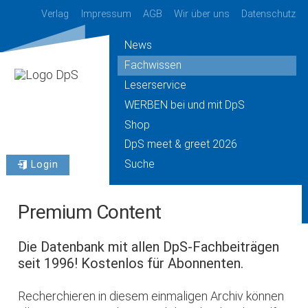
Verlag
Impressum
AGB
Wir über uns
Datenschutz
News
Fachwissen
Leserservice
WERBEN bei und mit DpS
Shop
DpS meet & greet 2026
Suche
Login
Premium Content
Die Datenbank mit allen DpS-Fachbeiträgen
seit 1996! Kostenlos für Abonnenten.
Recherchieren in diesem einmaligen Archiv können