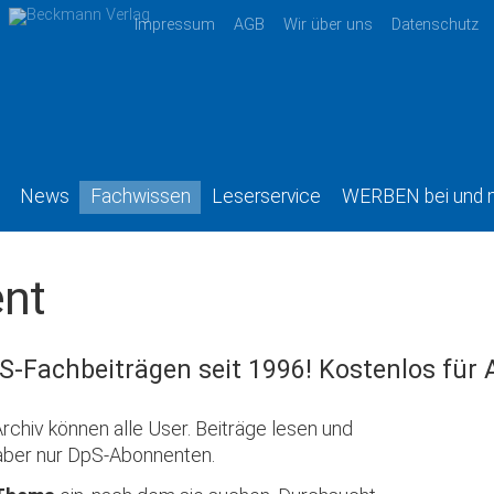
Impressum
AGB
Wir über uns
Datenschutz
News
Fachwissen
Leserservice
WERBEN bei und 
nt
S-Fachbeiträgen seit 1996! Kostenlos für
rchiv können alle User. Beiträge lesen und
aber nur DpS-Abonnenten.