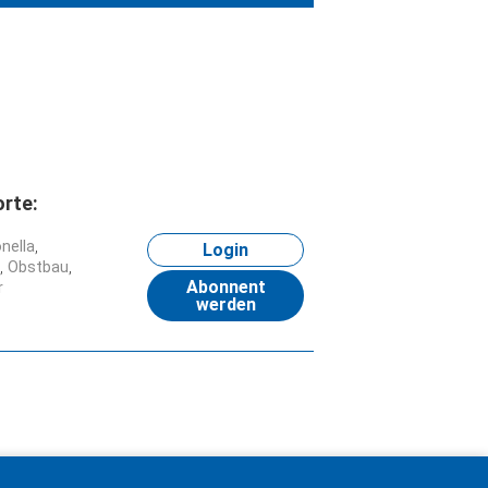
rte:
nella
Login
n
Obstbau
Abonnent
r
werden