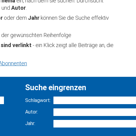
Thema
ein, nach dem sie suchen. Durchsucht
t
und
Autor
.
or
oder dem
Jahr
können Sie die Suche effektiv
 in der gewünschten Reihenfolge
 sind verlinkt
- ein Klick zeigt alle Beiträge an, die
r Abonnenten
Suche eingrenzen
Schlagwort:
Autor:
Jahr: