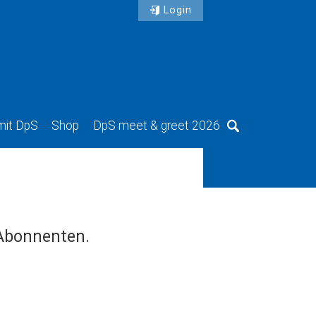
Login
mit DpS
Shop
DpS meet & greet 2026
Suche
 Abonnenten.