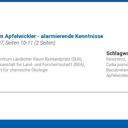
m Apfelwickler - alarmierende Kenntnisse
, Seiten 10-11 (2 Seiten)
Schlagwo
entrum Ländlicher Raum Reinlandpfalz (DLR)
Resistenz
sanstalt für Land- und Forstwirtschaft (BBA)
Cydia pomo
ut für chemische Ökologie
Baculovire
Apfelwickle