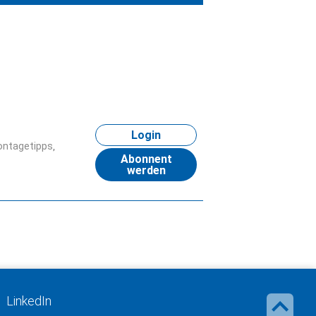
Login
ntagetipps
Abonnent
werden
LinkedIn