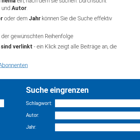
Thema
ein, nach dem sie suchen. Durchsucht
t
und
Autor
.
or
oder dem
Jahr
können Sie die Suche effektiv
 in der gewünschten Reihenfolge
 sind verlinkt
- ein Klick zeigt alle Beiträge an, die
r Abonnenten
Suche eingrenzen
Schlagwort:
Autor:
Jahr: