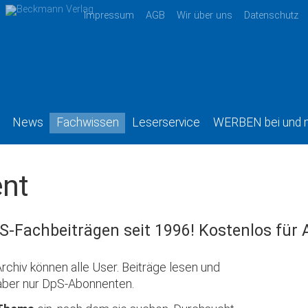
Impressum
AGB
Wir über uns
Datenschutz
News
Fachwissen
Leserservice
WERBEN bei und 
nt
S-Fachbeiträgen seit 1996! Kostenlos für
rchiv können alle User. Beiträge lesen und
aber nur DpS-Abonnenten.