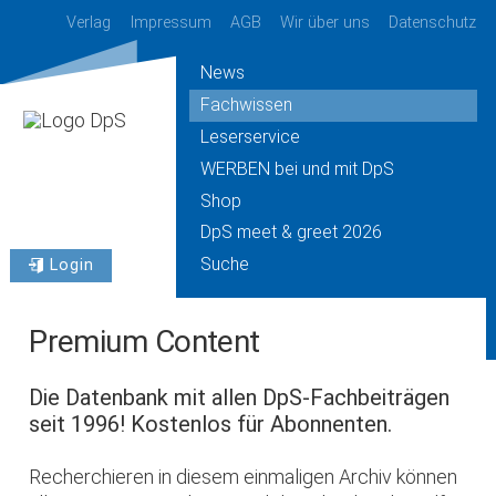
Verlag
Impressum
AGB
Wir über uns
Datenschutz
News
Fachwissen
Leserservice
WERBEN bei und mit DpS
Shop
DpS meet & greet 2026
Suche
Login
Premium Content
Die Datenbank mit allen DpS-Fachbeiträgen
seit 1996! Kostenlos für Abonnenten.
Recherchieren in diesem einmaligen Archiv können