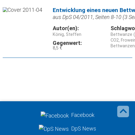
Entwicklung eines neuen Bett
aus DpS 04/2011, Seiten 8-10 (3 Se
Autor(en):
Schlagwo
König, Steffen
Bettwanze (
CO2
Frowei
Gegenwert:
Bettwanzen
8,5 €
Facebook
DpS News