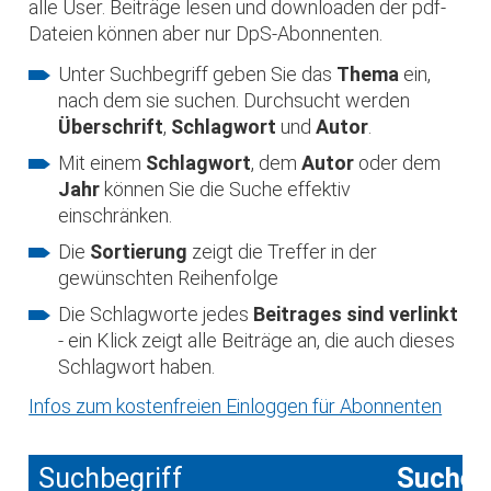
alle User. Beiträge lesen und downloaden der pdf-
Dateien können aber nur DpS-Abonnenten.
Unter Suchbegriff geben Sie das
Thema
ein,
nach dem sie suchen. Durchsucht werden
Überschrift
,
Schlagwort
und
Autor
.
Mit einem
Schlagwort
, dem
Autor
oder dem
Jahr
können Sie die Suche effektiv
einschränken.
Die
Sortierung
zeigt die Treffer in der
gewünschten Reihenfolge
Die Schlagworte jedes
Beitrages sind verlinkt
- ein Klick zeigt alle Beiträge an, die auch dieses
Schlagwort haben.
Infos zum kostenfreien Einloggen für Abonnenten
Suchbegriff
Suche 