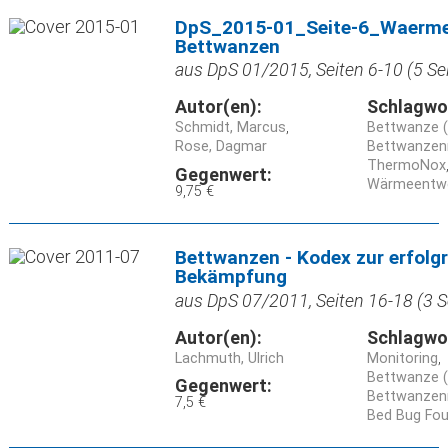
DpS_2015-01_Seite-6_Waerme
Bettwanzen
aus DpS 01/2015, Seiten 6-10 (5 Se
Autor(en):
Schlagwo
Schmidt, Marcus
Bettwanze (
Rose, Dagmar
Bettwanzen
ThermoNox
Gegenwert:
Wärmeentw
9,75 €
Bettwanzen - Kodex zur erfolg
Bekämpfung
aus DpS 07/2011, Seiten 16-18 (3 S
Autor(en):
Schlagwo
Lachmuth, Ulrich
Monitoring
Bettwanze (
Gegenwert:
Bettwanzen
7,5 €
Bed Bug Fou