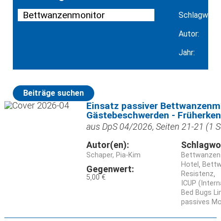
Schlagwort:
Autor:
Jahr:
Beiträge suchen
Einsatz passiver Bettwanzenm
Gästebeschwerden - Früherke
aus DpS 04/2026, Seiten 21-21 (1 S
Autor(en):
Schlagwo
Schaper, Pia-Kim
Bettwanzen
Hotel
Bettw
Gegenwert:
Resistenz
5,00 €
ICUP (Inter
Bed Bugs Li
passives Mo