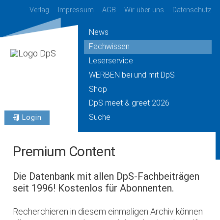
Verlag
Impressum
AGB
Wir über uns
Datenschutz
News
Fachwissen
Leserservice
WERBEN bei und mit DpS
Shop
DpS meet & greet 2026
Suche
Login
Premium Content
Die Datenbank mit allen DpS-Fachbeiträgen
seit 1996! Kostenlos für Abonnenten.
Recherchieren in diesem einmaligen Archiv können