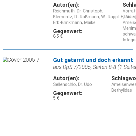
Autor(en):
Schl
Reichmuth, Dr. Christoph
Vorrat
Klementz, D.; Raßmann, W.; Rappl, F.; Adler
Tabakk
Erb-Brinkmann, Maike
Ameise
Mehlmo
Gegenwert:
schwar
8,5 €
Integr
Gut getarnt und doch erkannt
aus DpS 7/2005, Seiten 8-8 (1 Seite
Autor(en):
Schlagwo
Sellenschlo, Dr. Udo
Ameisenwesp
Bethylidae
Gegenwert:
5 €