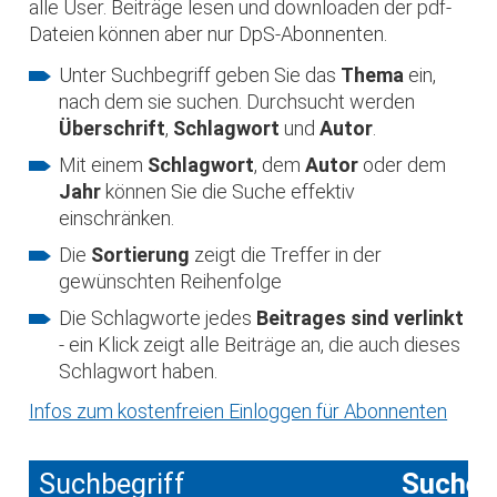
alle User. Beiträge lesen und downloaden der pdf-
Dateien können aber nur DpS-Abonnenten.
Unter Suchbegriff geben Sie das
Thema
ein,
nach dem sie suchen. Durchsucht werden
Überschrift
,
Schlagwort
und
Autor
.
Mit einem
Schlagwort
, dem
Autor
oder dem
Jahr
können Sie die Suche effektiv
einschränken.
Die
Sortierung
zeigt die Treffer in der
gewünschten Reihenfolge
Die Schlagworte jedes
Beitrages sind verlinkt
- ein Klick zeigt alle Beiträge an, die auch dieses
Schlagwort haben.
Infos zum kostenfreien Einloggen für Abonnenten
Suchbegriff
Suche 