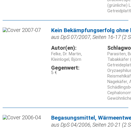
(grünliche)
Getreidplatt
Kein Bekämpfungserfolg ohne
aus DpS 07/2007, Seiten 16-17 (2 S
Autor(en):
Schlagwo
Felke, Dr. Martin
Parasiten
B
Kleinlogel, Björn
Tabakkäfer 
Getreidepla
Gegenwert:
Oryzaephilu
5 €
Reismehlkäfe
Nagekäfer
Schädlings
Cephalonomi
Gewöhnlich
Begasungsmittel, Wärmeentwe
aus DpS 04/2006, Seiten 20-21 (2 S