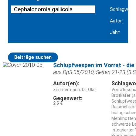
Schlagwort:
Autor:
Jahr:
Beiträge suchen
Schlupfwespen im Vorrat - die 
aus DpS 05/2010, Seiten 21-23 (3 S
Autor(en):
Schlagwo
Zimmermann, Dr. Olaf
Vorratssch
Brotkäfer (
Gegenwert:
Schlupfwes
2,5 €
Reismehlkäfe
biologische
Mehlmotten
schwarze La
Integrierter
Brackwespe 