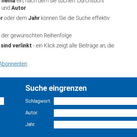
Thema
ein, nach dem sie suchen. Durchsucht
t
und
Autor
.
or
oder dem
Jahr
können Sie die Suche effektiv
 in der gewünschten Reihenfolge
 sind verlinkt
- ein Klick zeigt alle Beiträge an, die
r Abonnenten
Suche eingrenzen
Schlagwort:
Autor:
Jahr: