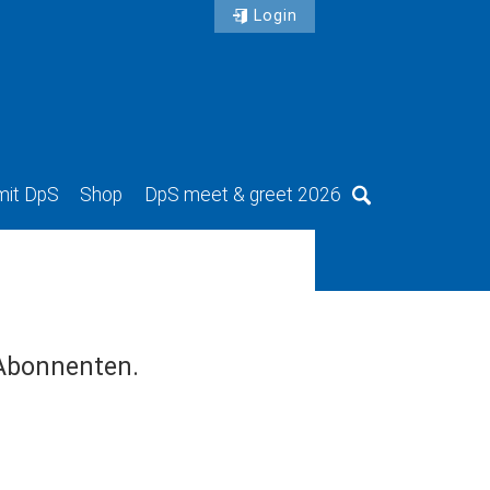
Login
mit DpS
Shop
DpS meet & greet 2026
Suche
 Abonnenten.