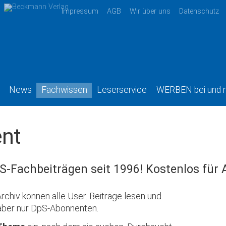
Impressum
AGB
Wir über uns
Datenschutz
News
Fachwissen
Leserservice
WERBEN bei und 
nt
S-Fachbeiträgen seit 1996! Kostenlos für
rchiv können alle User. Beiträge lesen und
aber nur DpS-Abonnenten.