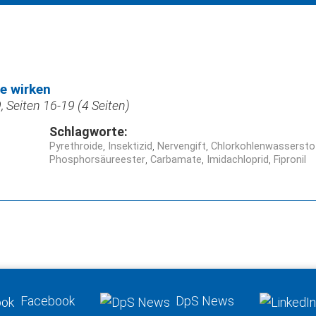
de wirken
 Seiten 16-19 (4 Seiten)
Schlagworte:
Pyrethroide
Insektizid
Nervengift
Chlorkohlenwassersto
Phosphorsäureester
Carbamate
Imidachloprid
Fipronil
Facebook
DpS News