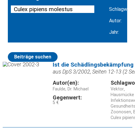
Schlagwort:
Autor:
Jahr:
Beiträge suchen
Ist die Schädlingsbekämpfung
aus DpS 3/2002, Seiten 12-13 (2 Se
Autor(en):
Schlagwo
Faulde, Dr. Michael
Vektor
Hausmücke (
Gegenwert:
Infektionsw
5 €
Gesundheits
Zoonosen
Culex pipie