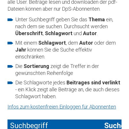
alle User. Beiträge lesen und downloaden der pdf-
Dateien können aber nur DpS-Abonnenten.
Unter Suchbegriff geben Sie das
Thema
ein,
nach dem sie suchen. Durchsucht werden
Überschrift
,
Schlagwort
und
Autor
.
Mit einem
Schlagwort
, dem
Autor
oder dem
Jahr
können Sie die Suche effektiv
einschränken.
Die
Sortierung
zeigt die Treffer in der
gewünschten Reihenfolge
Die Schlagworte jedes
Beitrages sind verlinkt
- ein Klick zeigt alle Beiträge an, die auch dieses
Schlagwort haben.
Infos zum kostenfreien Einloggen für Abonnenten
Suchbegriff
Suche 