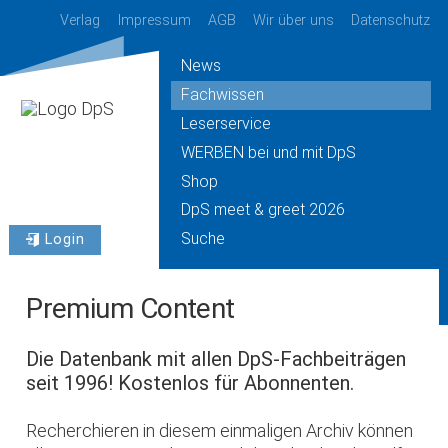
Verlag
Impressum
AGB
Wir über uns
Datenschutz
News
Fachwissen
Leserservice
WERBEN bei und mit DpS
Shop
DpS meet & greet 2026
Suche
Login
Premium Content
Die Datenbank mit allen DpS-Fachbeiträgen
seit 1996! Kostenlos für Abonnenten.
Recherchieren in diesem einmaligen Archiv können