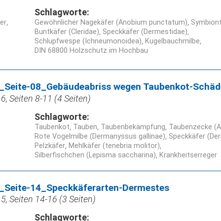
Schlagworte:
ner
Gewöhnlicher Nagekäfer (Anobium punctatum)
Symbion
Buntkäfer (Cleridae)
Speckkäfer (Dermestidae)
Schlupfwespe (Ichneumonoidea)
Kugelbauchmilbe
DIN 68800 Holzschutz im Hochbau
_Seite-08_Gebäudeabriss wegen Taubenkot-Schäd
, Seiten 8-11 (4 Seiten)
Schlagworte:
Taubenkot
Tauben
Taubenbekämpfung
Taubenzecke (Ar
Rote Vogelmilbe (Dermanyssus gallinae)
Speckkäfer (De
Pelzkäfer
Mehlkäfer (tenebria molitor)
Silberfischchen (Lepisma saccharina)
Krankheitserreger
Seite-14_Speckkäferarten-Dermestes
, Seiten 14-16 (3 Seiten)
Schlagworte: