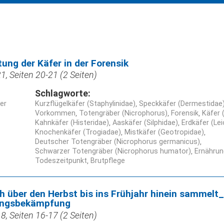
ng der Käfer in der Forensik
, Seiten 20-21 (2 Seiten)
Schlagworte:
ner
Kurzflügelkäfer (Staphylinidae)
Speckkäfer (Dermestidae
Vorkommen
Totengräber (Nicrophorus)
Forensik
Käfer 
Kahnkäfer (Histeridae)
Aaskäfer (Silphidae)
Erdkäfer (Le
Knochenkäfer (Trogiadae)
Mistkäfer (Geotropidae)
Deutscher Totengräber (Nicrophorus germanicus)
Schwarzer Totengräber (Nicrophorus humator)
Ernährun
Todeszeitpunkt
Brutpflege
ich über den Herbst bis ins Frühjahr hinein sammelt
lingsbekämpfung
, Seiten 16-17 (2 Seiten)