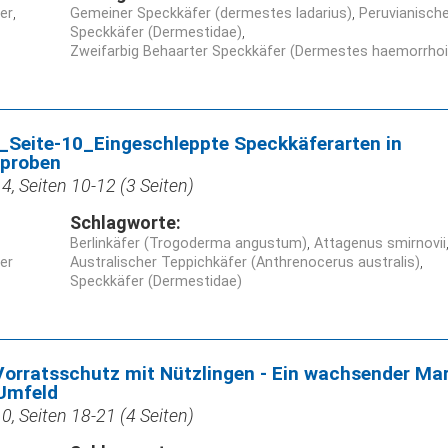
ner
Gemeiner Speckkäfer (dermestes ladarius)
Peruvianisch
Speckkäfer (Dermestidae)
Zweifarbig Behaarter Speckkäfer (Dermestes haemorrhoid
Seite-10_Eingeschleppte Speckkäferarten in
proben
, Seiten 10-12 (3 Seiten)
Schlagworte:
Berlinkäfer (Trogoderma angustum)
Attagenus smirnovii
ner
Australischer Teppichkäfer (Anthrenocerus australis)
Speckkäfer (Dermestidae)
Vorratsschutz mit Nützlingen - Ein wachsender Mar
 Umfeld
, Seiten 18-21 (4 Seiten)