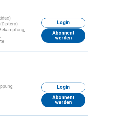
idae)
Login
 (Diptera)
 Bekämpfung
Abonnent
r
werden
te
eppung
Login
Abonnent
werden