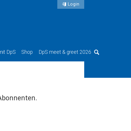
Login
mit DpS
Shop
DpS meet & greet 2026
Suche
 Abonnenten.