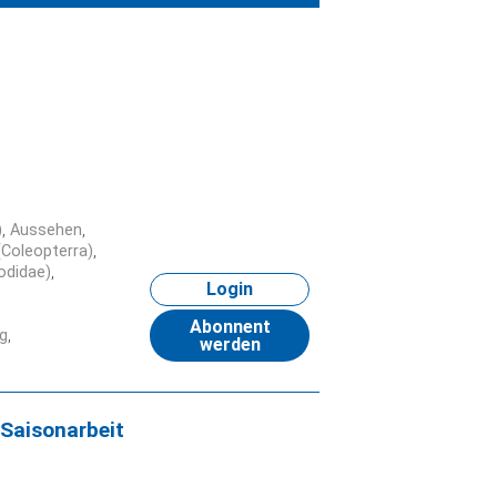
)
Aussehen
(Coleopterra)
iodidae)
Login
Abonnent
g
werden
_Saisonarbeit