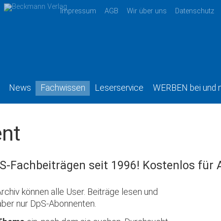
Impressum
AGB
Wir über uns
Datenschutz
News
Fachwissen
Leserservice
WERBEN bei und 
nt
S-Fachbeiträgen seit 1996! Kostenlos für
rchiv können alle User. Beiträge lesen und
aber nur DpS-Abonnenten.