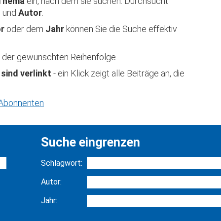
Thema
ein, nach dem sie suchen. Durchsucht
t
und
Autor
.
or
oder dem
Jahr
können Sie die Suche effektiv
 in der gewünschten Reihenfolge
 sind verlinkt
- ein Klick zeigt alle Beiträge an, die
r Abonnenten
Suche eingrenzen
Schlagwort:
Autor:
Jahr: