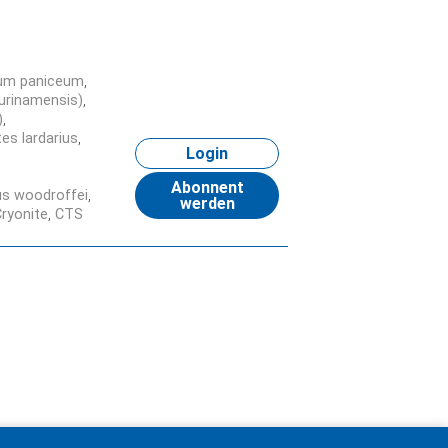
um paniceum
surinamensis)
)
es lardarius
Login
Abonnent
s woodroffei
werden
ryonite
CTS