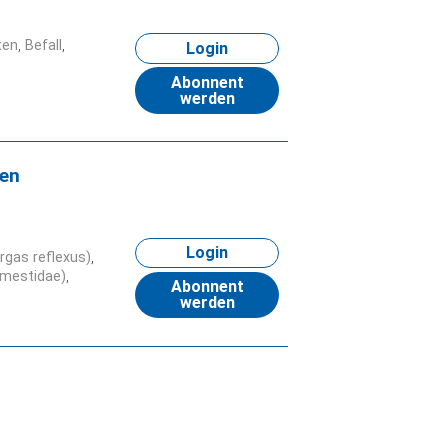
ten
Befall
Login
Abonnent
werden
en
Login
gas reflexus)
rmestidae)
Abonnent
werden