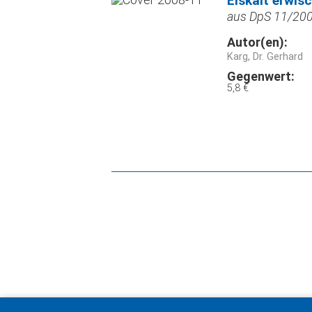
Eiskalt erwis
aus DpS 11/2008
Autor(en):
Karg, Dr. Gerhard
Gegenwert:
5,8 €