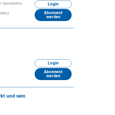
er Speckkäfer
Login
Abonnent
alis)
werden
Login
Abonnent
werden
kt und sein