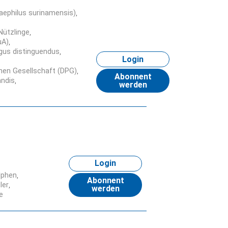
zaephilus surinamensis)
Nützlinge
uA)
gus distinguendus
Login
chen Gesellschaft (DPG)
Abonnent
andis
werden
Login
lphen
Abonnent
ler
werden
e