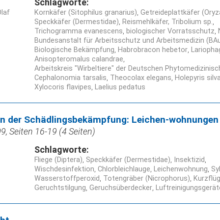
Schlagworte:
laf
Kornkäfer (Sitophilus granarius)
Getreideplattkäfer (Ory
Speckkäfer (Dermestidae)
Reismehlkäfer, Tribolium sp.
Trichogramma evanescens
biologischer Vorratsschutz
Bundesanstalt für Arbeitsschutz und Arbeitsmedizin (BA
Biologische Bekämpfung
Habrobracon hebetor
Lariopha
Anisopteromalus calandrae
Arbeitskreis "Wirbeltiere" der Deutschen Phytomedizinis
Cephalonomia tarsalis
Theocolax elegans
Holepyris silv
Xylocoris flavipes
Laelius pedatus
 in der Schädlingsbekämpfung: Leichen-wohnungen
, Seiten 16-19 (4 Seiten)
Schlagworte:
Fliege (Diptera)
Speckkäfer (Dermestidae)
Insektizid
Wischdesinfektion
Chlorbleichlauge
Leichenwohnung
Sy
Wasserstoffperoxid
Totengräber (Nicrophorus)
Kurzflüg
Geruchtstilgung
Geruchsüberdecker
Luftreinigungsgerät