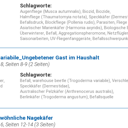
Schlagworte:
Augenfliege (Musca autumnalis)
Biozid
Biozide
Halmfliege (Thaumatomyia notata)
Speckkäfer (Dermest
Befallsdruck
Blockfliege (Pollenia rudis)
Parasiten
Fliege
Asiatischer Marienkäfer (Harmonia axyridis)
Biologische
Überwinterer
Befall
Aggregationspheromone
Netzflügle
Saisonarbeiten
UV-Fliegenfanggeräte
Befallsschwerpunk
ariabile_Ungebetener Gast im Haushalt
, Seiten 8-9 (2 Seiten)
Schlagworte:
ner
Befall
warehouse beetle (Trogoderma variabile)
Verschl
rd
Speckkäfer (Dermestidae)
Australischer Pelzkäfer (Anthrenocerus australis)
Berlinkäfer (Trogoderma angustum)
Befallsquelle
wöhnliche Nagekäfer
, Seiten 12-14 (3 Seiten)