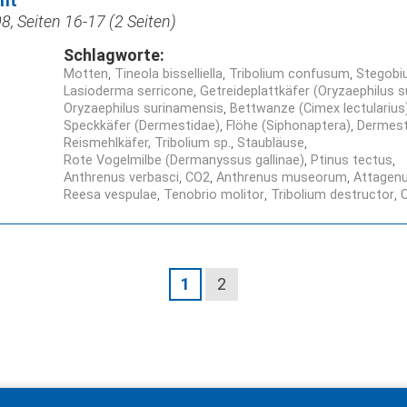
cht
, Seiten 16-17 (2 Seiten)
Schlagworte:
Motten
Tineola bisselliella
Tribolium confusum
Stegobi
Lasioderma serricone
Getreideplattkäfer (Oryzaephilus 
Oryzaephilus surinamensis
Bettwanze (Cimex lectularius
Speckkäfer (Dermestidae)
Flöhe (Siphonaptera)
Dermest
Reismehlkäfer, Tribolium sp.
Staubläuse
Rote Vogelmilbe (Dermanyssus gallinae)
Ptinus tectus
Anthrenus verbasci
CO2
Anthrenus museorum
Attagenu
Reesa vespulae
Tenobrio molitor
Tribolium destructor
C
1
2