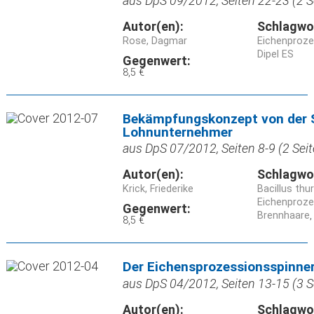
aus DpS 09/2012, Seiten 22-23 (2 S
Autor(en):
Schlagwo
Rose, Dagmar
Eichenproz
Dipel ES
Gegenwert:
8,5 €
Bekämpfungskonzept von der S
Lohnunternehmer
aus DpS 07/2012, Seiten 8-9 (2 Seit
Autor(en):
Schlagwo
Krick, Friederike
Bacillus thu
Eichenproz
Gegenwert:
Brennhaare
8,5 €
Der Eichensprozessionsspinne
aus DpS 04/2012, Seiten 13-15 (3 S
Autor(en):
Schlagwo