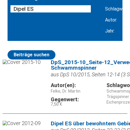
Schlagwort:
Autor:
Jahr:
Beiträge suchen
DpS_2015-10_Seite-12_Verwe
Schwammspinner
aus DpS 10/2015, Seiten 12-14 (3 S
Autor(en):
Schlagwo
Felke, Dr. Martin
Schwammspin
Trägspinner 
Gegenwert:
Eichenproz
7,50 €
Dipel ES über bewohntem Gebie