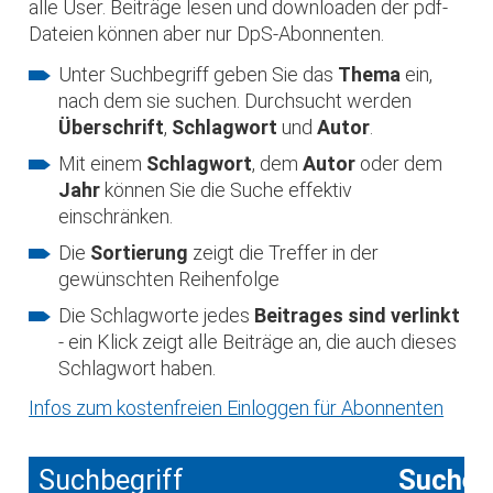
alle User. Beiträge lesen und downloaden der pdf-
Dateien können aber nur DpS-Abonnenten.
Unter Suchbegriff geben Sie das
Thema
ein,
nach dem sie suchen. Durchsucht werden
Überschrift
,
Schlagwort
und
Autor
.
Mit einem
Schlagwort
, dem
Autor
oder dem
Jahr
können Sie die Suche effektiv
einschränken.
Die
Sortierung
zeigt die Treffer in der
gewünschten Reihenfolge
Die Schlagworte jedes
Beitrages sind verlinkt
- ein Klick zeigt alle Beiträge an, die auch dieses
Schlagwort haben.
Infos zum kostenfreien Einloggen für Abonnenten
Suchbegriff
Suche 