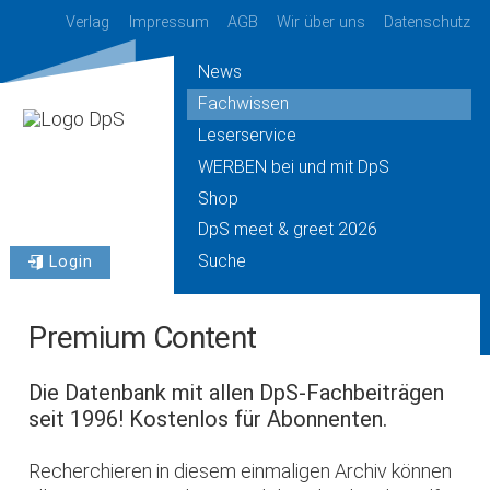
Verlag
Impressum
AGB
Wir über uns
Datenschutz
News
Fachwissen
Leserservice
WERBEN bei und mit DpS
Shop
DpS meet & greet 2026
Suche
Login
Premium Content
Die Datenbank mit allen DpS-Fachbeiträgen
seit 1996! Kostenlos für Abonnenten.
Recherchieren in diesem einmaligen Archiv können