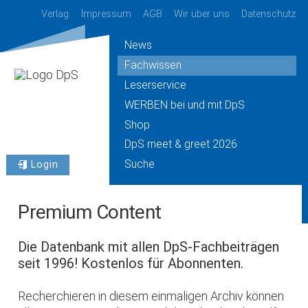
Verlag
Impressum
AGB
Wir über uns
Datenschutz
News
Fachwissen
Leserservice
WERBEN bei und mit DpS
Shop
DpS meet & greet 2026
Suche
Login
Premium Content
Die Datenbank mit allen DpS-Fachbeiträgen
seit 1996! Kostenlos für Abonnenten.
Recherchieren in diesem einmaligen Archiv können