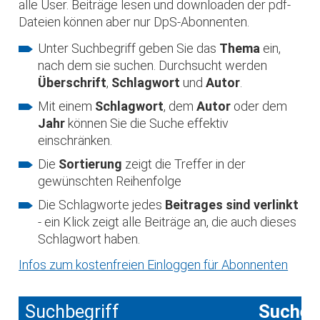
alle User. Beiträge lesen und downloaden der pdf-
Dateien können aber nur DpS-Abonnenten.
Unter Suchbegriff geben Sie das
Thema
ein,
nach dem sie suchen. Durchsucht werden
Überschrift
,
Schlagwort
und
Autor
.
Mit einem
Schlagwort
, dem
Autor
oder dem
Jahr
können Sie die Suche effektiv
einschränken.
Die
Sortierung
zeigt die Treffer in der
gewünschten Reihenfolge
Die Schlagworte jedes
Beitrages sind verlinkt
- ein Klick zeigt alle Beiträge an, die auch dieses
Schlagwort haben.
Infos zum kostenfreien Einloggen für Abonnenten
Suchbegriff
Suche 