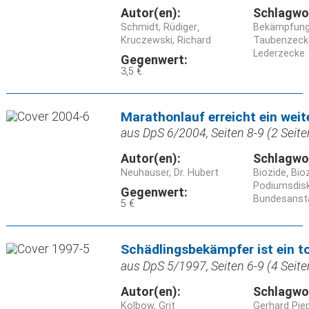
Autor(en):
Schlagwo
Schmidt, Rüdiger
Bekämpfun
Kruczewski, Richard
Taubenzecke
Lederzecke
Gegenwert:
3,5 €
Marathonlauf erreicht ein weit
aus DpS 6/2004, Seiten 8-9 (2 Seite
Autor(en):
Schlagwo
Neuhauser, Dr. Hubert
Biozide
Bioz
Podiumsdis
Gegenwert:
Bundesansta
5 €
Schädlingsbekämpfer ist ein to
aus DpS 5/1997, Seiten 6-9 (4 Seite
Autor(en):
Schlagwo
Kolbow, Grit
Gerhard Pie