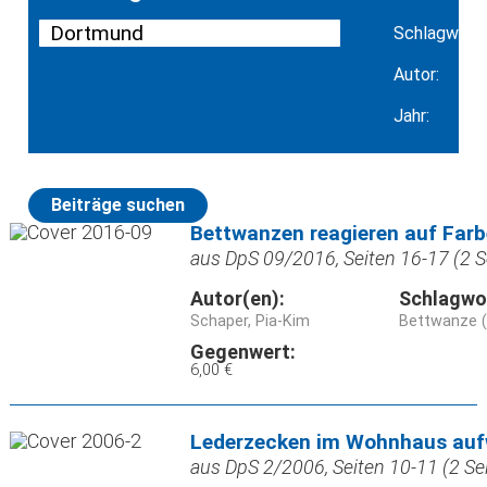
Schlagwort:
Autor:
Jahr:
Beiträge suchen
Bettwanzen reagieren auf Far
aus DpS 09/2016, Seiten 16-17 (2 S
Autor(en):
Schlagwo
Schaper, Pia-Kim
Bettwanze (
Gegenwert:
6,00 €
Lederzecken im Wohnhaus auf
aus DpS 2/2006, Seiten 10-11 (2 Se