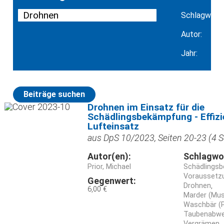
Schlagwort:
Autor:
Jahr:
Beiträge suchen
Drohnen im Einsatz für die
Schädlingsbekämpfung - Effizi
Lufteinsatz
aus DpS 10/2023, Seiten 20-23 (4 S
Autor(en):
Schlagwo
Prior, Michael
Schädlings
Voraussetz
Gegenwert:
Drohnen
6,00 €
Marder (Mus
Waschbär (P
Taubenabwe
Vergrämen