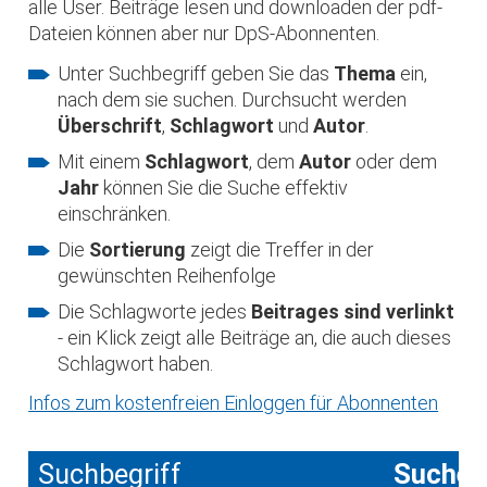
alle User. Beiträge lesen und downloaden der pdf-
Dateien können aber nur DpS-Abonnenten.
Unter Suchbegriff geben Sie das
Thema
ein,
nach dem sie suchen. Durchsucht werden
Überschrift
,
Schlagwort
und
Autor
.
Mit einem
Schlagwort
, dem
Autor
oder dem
Jahr
können Sie die Suche effektiv
einschränken.
Die
Sortierung
zeigt die Treffer in der
gewünschten Reihenfolge
Die Schlagworte jedes
Beitrages sind verlinkt
- ein Klick zeigt alle Beiträge an, die auch dieses
Schlagwort haben.
Infos zum kostenfreien Einloggen für Abonnenten
Suchbegriff
Suche 