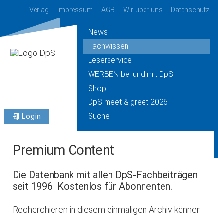
Verlag
Impressum
AGB
Wir über uns
Datenschutz
News
Fachwissen
Leserservice
WERBEN bei und mit DpS
Shop
DpS meet & greet 2026
Suche
Login
Premium Content
Die Datenbank mit allen DpS-Fachbeiträgen
seit 1996! Kostenlos für Abonnenten.
Recherchieren in diesem einmaligen Archiv können