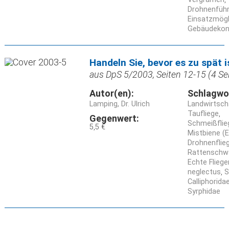
Drohnenführ
Einsatzmögl
Gebäudekont
Handeln Sie, bevor es zu spät i
aus DpS 5/2003, Seiten 12-15 (4 Se
Autor(en):
Schlagwo
Lamping, Dr. Ulrich
Landwirtsch
Taufliege
Gegenwert:
Schmeißflieg
5,5 €
Mistbiene (E
Drohnenflie
Rattenschw
Echte Fliege
neglectus
S
Calliphorida
Syrphidae