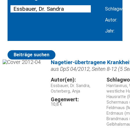
Schlagwort:
Autor:
Jahr:
Beiträge suchen
Nagetier-übertragene Krankhei
aus DpS 04/2012, Seiten 8-12 (5 Se
Autor(en):
Schlagwo
Essbauer, Dr. Sandra
Hantavirus
Osterberg, Anja
westliche 
Hausratte (
Gegenwert:
Schermaus (W
10,8 €
Feldmaus (Mi
Erdmaus (mi
Brandmaus 
Gelbhalsmau