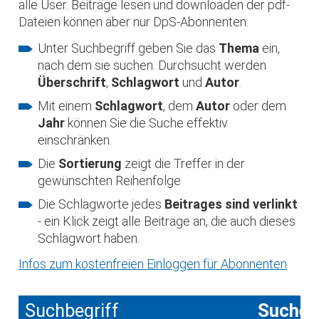
alle User. Beiträge lesen und downloaden der pdf-
Dateien können aber nur DpS-Abonnenten.
Unter Suchbegriff geben Sie das
Thema
ein,
nach dem sie suchen. Durchsucht werden
Überschrift
,
Schlagwort
und
Autor
.
Mit einem
Schlagwort
, dem
Autor
oder dem
Jahr
können Sie die Suche effektiv
einschränken.
Die
Sortierung
zeigt die Treffer in der
gewünschten Reihenfolge
Die Schlagworte jedes
Beitrages sind verlinkt
- ein Klick zeigt alle Beiträge an, die auch dieses
Schlagwort haben.
Infos zum kostenfreien Einloggen für Abonnenten
Suchbegriff
Suche 