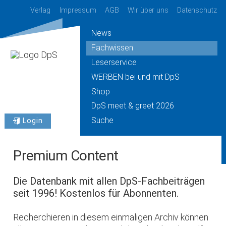
Verlag
Impressum
AGB
Wir über uns
Datenschutz
News
Fachwissen
Leserservice
WERBEN bei und mit DpS
Shop
DpS meet & greet 2026
Suche
Login
Premium Content
Die Datenbank mit allen DpS-Fachbeiträgen
seit 1996! Kostenlos für Abonnenten.
Recherchieren in diesem einmaligen Archiv können