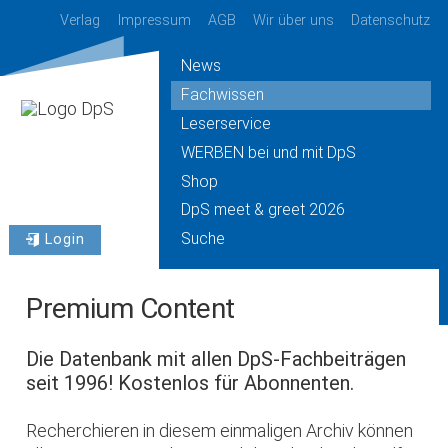
Verlag
Impressum
AGB
Wir über uns
Datenschutz
News
Fachwissen
Leserservice
WERBEN bei und mit DpS
Shop
DpS meet & greet 2026
Suche
Login
Premium Content
Die Datenbank mit allen DpS-Fachbeiträgen
seit 1996! Kostenlos für Abonnenten.
Recherchieren in diesem einmaligen Archiv können