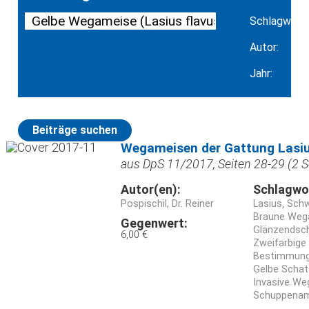
Schlagwort:
Autor:
Jahr:
Beiträge suchen
Wegameisen der Gattung Lasi
aus DpS 11/2017, Seiten 28-29 (2 S
Autor(en):
Schlagwo
Pospischil, Dr. Reiner
Lasius
Schw
Braune Wega
Gegenwert:
Glänzendsch
6,00 €
Zweifarbige
Bestimmun
Gelbe Schat
Invasive We
Schuppenam