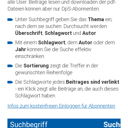
alle User. Beiträge lesen und downloaden der pdf-
Dateien können aber nur DpS-Abonnenten.
Unter Suchbegriff geben Sie das
Thema
ein,
nach dem sie suchen. Durchsucht werden
Überschrift
,
Schlagwort
und
Autor
.
Mit einem
Schlagwort
, dem
Autor
oder dem
Jahr
können Sie die Suche effektiv
einschränken.
Die
Sortierung
zeigt die Treffer in der
gewünschten Reihenfolge
Die Schlagworte jedes
Beitrages sind verlinkt
- ein Klick zeigt alle Beiträge an, die auch dieses
Schlagwort haben.
Infos zum kostenfreien Einloggen für Abonnenten
Suchbegriff
Suche 