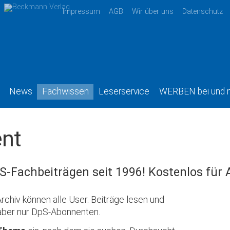
Impressum
AGB
Wir über uns
Datenschutz
News
Fachwissen
Leserservice
WERBEN bei und 
nt
S-Fachbeiträgen seit 1996! Kostenlos für
rchiv können alle User. Beiträge lesen und
aber nur DpS-Abonnenten.