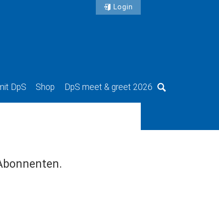
Login
mit DpS
Shop
DpS meet & greet 2026
Suche
 Abonnenten.