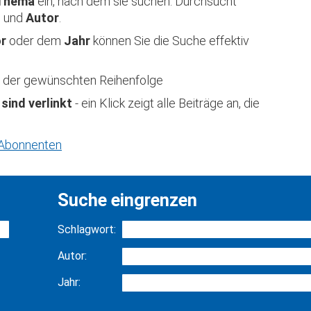
Thema
ein, nach dem sie suchen. Durchsucht
t
und
Autor
.
or
oder dem
Jahr
können Sie die Suche effektiv
 in der gewünschten Reihenfolge
 sind verlinkt
- ein Klick zeigt alle Beiträge an, die
r Abonnenten
Suche eingrenzen
Schlagwort:
Autor:
Jahr: