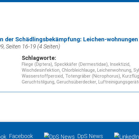
 in der Schädlingsbekämpfung: Leichen-wohnungen
, Seiten 16-19 (4 Seiten)
Schlagworte:
Fliege (Diptera)
Speckkäfer (Dermestidae)
Insektizid
Wischdesinfektion
Chlorbleichlauge
Leichenwohnung
Sy
Wasserstoffperoxid
Totengräber (Nicrophorus)
Kurzflüg
Geruchtstilgung
Geruchsüberdecker
Luftreinigungsgerät
Facebook
DpS News