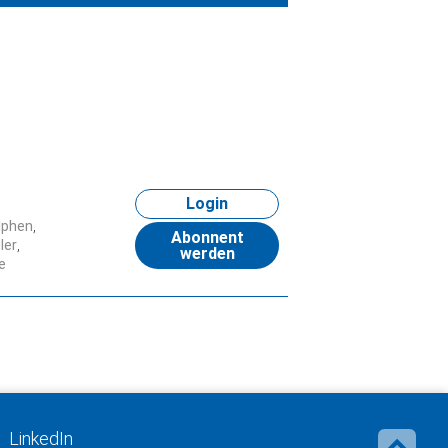
Login
lphen
Abonnent
ler
werden
e
LinkedIn