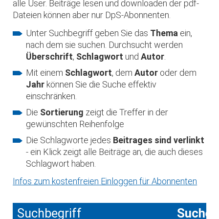
alle User. Beiträge lesen und downloaden der pdf-
Dateien können aber nur DpS-Abonnenten.
Unter Suchbegriff geben Sie das
Thema
ein,
nach dem sie suchen. Durchsucht werden
Überschrift
,
Schlagwort
und
Autor
.
Mit einem
Schlagwort
, dem
Autor
oder dem
Jahr
können Sie die Suche effektiv
einschränken.
Die
Sortierung
zeigt die Treffer in der
gewünschten Reihenfolge
Die Schlagworte jedes
Beitrages sind verlinkt
- ein Klick zeigt alle Beiträge an, die auch dieses
Schlagwort haben.
Infos zum kostenfreien Einloggen für Abonnenten
Suchbegriff
Suche 