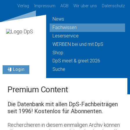
Verlag
Impressum
AGB
Wir über uns
Datenschutz
News
Fachwissen
Leserservice
WERBEN bei und mit DpS
Shop
DpS meet & greet 2026
Suche
Login
Premium Content
Die Datenbank mit allen DpS-Fachbeiträgen
seit 1996! Kostenlos für Abonnenten.
Recherchieren in diesem einmaligen Archiv können