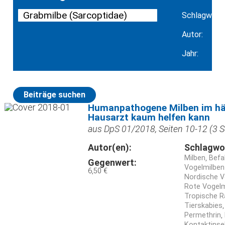
Schlagwort:
Autor:
Jahr:
Beiträge suchen
Humanpathogene Milben im hä
Hausarzt kaum helfen kann
aus DpS 01/2018, Seiten 10-12 (3 S
Autor(en):
Schlagwo
Milben
Befal
Gegenwert:
Vogelmilben
6,50 €
Nordische V
Rote Vogelm
Tropische R
Tierskabies
Permethrin
Kontaktinse