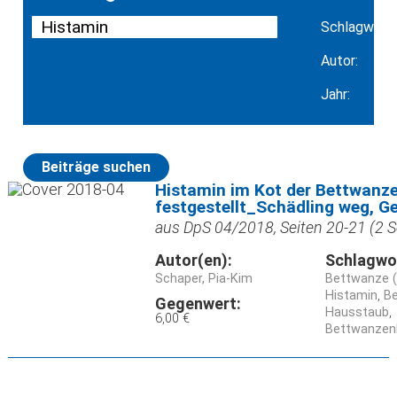
Schlagwort:
Autor:
Jahr:
Beiträge suchen
Histamin im Kot der Bettwanz
festgestellt_Schädling weg, Ge
aus DpS 04/2018, Seiten 20-21 (2 S
Autor(en):
Schlagwo
Schaper, Pia-Kim
Bettwanze (
Histamin
B
Gegenwert:
Hausstaub
6,00 €
Bettwanzen