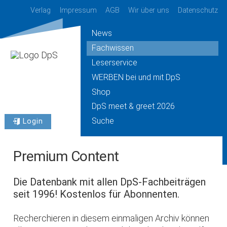
Verlag
Impressum
AGB
Wir über uns
Datenschutz
News
Fachwissen
Leserservice
WERBEN bei und mit DpS
Shop
DpS meet & greet 2026
Suche
Login
Premium Content
Die Datenbank mit allen DpS-Fachbeiträgen
seit 1996! Kostenlos für Abonnenten.
Recherchieren in diesem einmaligen Archiv können