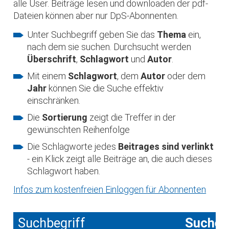
alle User. Beiträge lesen und downloaden der pdf-
Dateien können aber nur DpS-Abonnenten.
Unter Suchbegriff geben Sie das
Thema
ein,
nach dem sie suchen. Durchsucht werden
Überschrift
,
Schlagwort
und
Autor
.
Mit einem
Schlagwort
, dem
Autor
oder dem
Jahr
können Sie die Suche effektiv
einschränken.
Die
Sortierung
zeigt die Treffer in der
gewünschten Reihenfolge
Die Schlagworte jedes
Beitrages sind verlinkt
- ein Klick zeigt alle Beiträge an, die auch dieses
Schlagwort haben.
Infos zum kostenfreien Einloggen für Abonnenten
Suchbegriff
Suche 