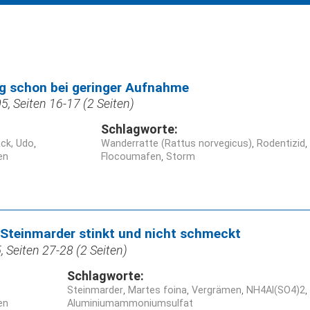
lg schon bei geringer Aufnahme
, Seiten 16-17 (2 Seiten)
Schlagworte:
ck, Udo
Wanderratte (Rattus norvegicus)
Rodentizid
en
Flocoumafen
Storm
Steinmarder stinkt und nicht schmeckt
 Seiten 27-28 (2 Seiten)
Schlagworte:
Steinmarder
Martes foina
Vergrämen
NH4Al(SO4)2
en
Aluminiumammoniumsulfat