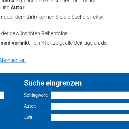
Thema
ein, nach dem sie suchen. Durchsucht
t
und
Autor
.
or
oder dem
Jahr
können Sie die Suche effektiv
 in der gewünschten Reihenfolge
 sind verlinkt
- ein Klick zeigt alle Beiträge an, die
r Abonnenten
Suche eingrenzen
Schlagwort:
Autor:
Jahr: