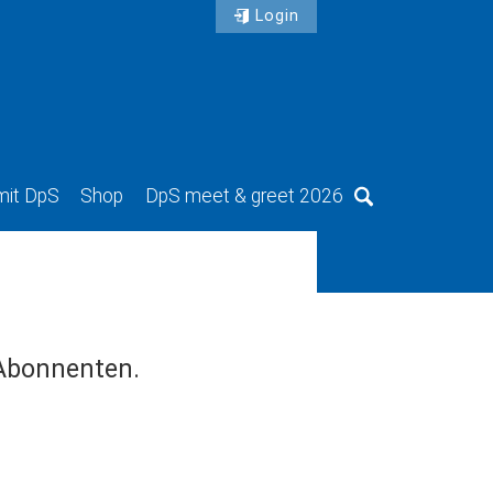
Login
mit DpS
Shop
DpS meet & greet 2026
Suche
 Abonnenten.