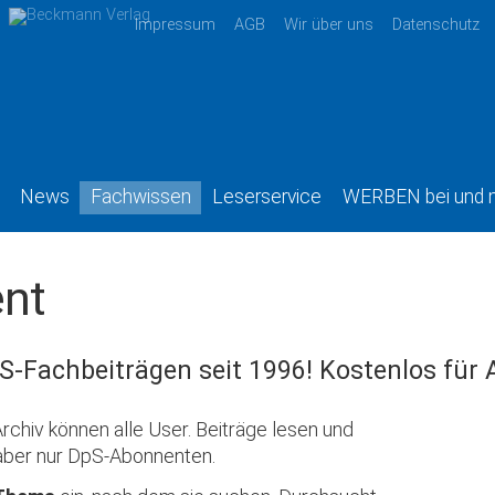
Impressum
AGB
Wir über uns
Datenschutz
News
Fachwissen
Leserservice
WERBEN bei und 
nt
S-Fachbeiträgen seit 1996! Kostenlos für
rchiv können alle User. Beiträge lesen und
aber nur DpS-Abonnenten.