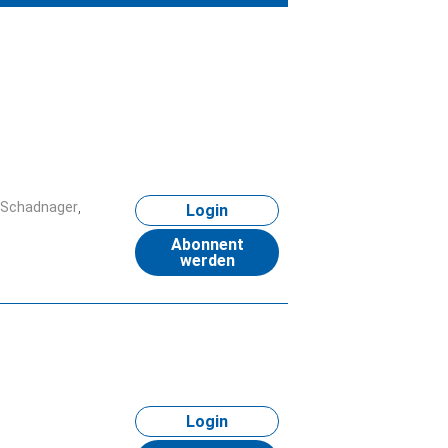
Schadnager
Login
Abonnent
werden
Login