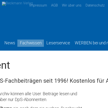
Impressum
AGB
Wir über uns
Datenschutz
News
Fachwissen
Leserservice
WERBEN bei und 
nt
S-Fachbeiträgen seit 1996! Kostenlos für
rchiv können alle User. Beiträge lesen und
aber nur DpS-Abonnenten.