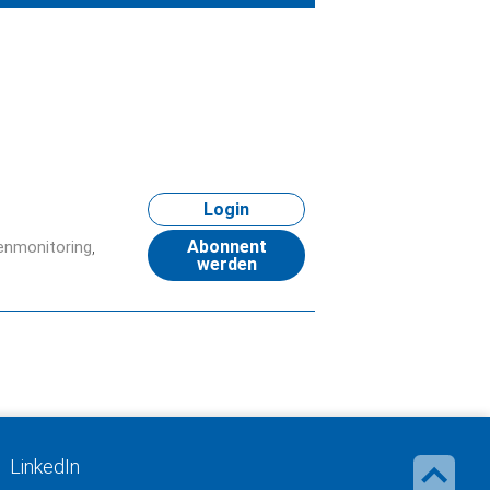
Login
Abonnent
enmonitoring
werden
LinkedIn