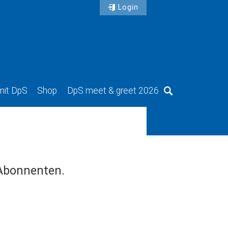
Login
mit DpS
Shop
DpS meet & greet 2026
Suche
 Abonnenten.