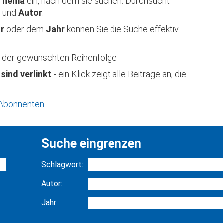
Thema
ein, nach dem sie suchen. Durchsucht
t
und
Autor
.
or
oder dem
Jahr
können Sie die Suche effektiv
 in der gewünschten Reihenfolge
 sind verlinkt
- ein Klick zeigt alle Beiträge an, die
r Abonnenten
Suche eingrenzen
Schlagwort:
Autor:
Jahr: