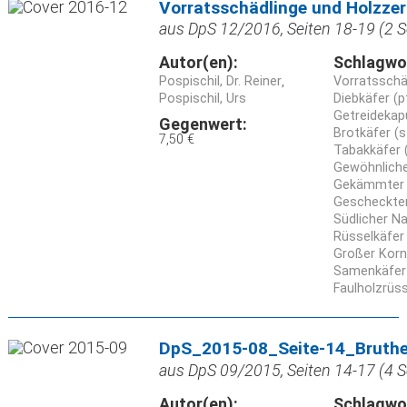
Vorratsschädlinge und Holzzer
aus DpS 12/2016, Seiten 18-19 (2 S
Autor(en):
Schlagwo
Pospischil, Dr. Reiner
Vorratsschä
Pospischil, Urs
Diebkäfer (p
Getreidekap
Gegenwert:
Brotkäfer (
7,50 €
Tabakkäfer 
Gewöhnlich
Gekämmter 
Gescheckter
Südlicher N
Rüsselkäfer
Großer Korn
Samenkäfer 
Faulholzrüs
DpS_2015-08_Seite-14_Bruthe
aus DpS 09/2015, Seiten 14-17 (4 S
Autor(en):
Schlagwo