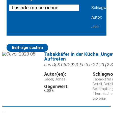
Schlagwort:
Autor:
Jahr:
Beiträge suchen
Tabakkäfer in der Küche_Unge
Auftreten
aus DpS 05/2023, Seiten 22-23 (2 S
Autor(en):
Schlagwo
Jäger, Jonas
Tabakkäfer 
Befall
Befal
Gegenwert:
Bekämpfun
6,00 €
Thermische
Biologie