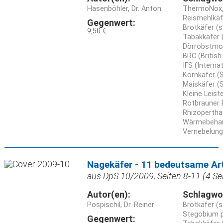
Hasenböhler, Dr. Anton
ThermoNox
Reismehlkäfe
Gegenwert:
Brotkäfer (
9,50 €
Tabakkäfer 
Dörrobstmott
BRC (British
IFS (Interna
Kornkäfer (S
Maiskäfer (
Kleine Leist
Rotbrauner 
Rhizopertha
Wärmebeha
Vernebelung
Nagekäfer - 11 bedeutsame Ar
aus DpS 10/2009, Seiten 8-11 (4 Se
Autor(en):
Schlagwo
Pospischil, Dr. Reiner
Brotkäfer (
Stegobium 
Gegenwert: