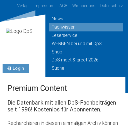
Verlag
Impressum
AGB
Wir über uns
Datenschutz
News
Fachwissen
Leserservice
WERBEN bei und mit DpS
Shop
DpS meet & greet 2026
Suche
Login
Premium Content
Die Datenbank mit allen DpS-Fachbeiträgen
seit 1996! Kostenlos für Abonnenten.
Recherchieren in diesem einmaligen Archiv können