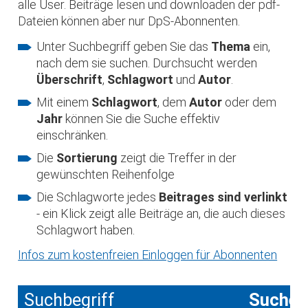
alle User. Beiträge lesen und downloaden der pdf-
Dateien können aber nur DpS-Abonnenten.
Unter Suchbegriff geben Sie das
Thema
ein,
nach dem sie suchen. Durchsucht werden
Überschrift
,
Schlagwort
und
Autor
.
Mit einem
Schlagwort
, dem
Autor
oder dem
Jahr
können Sie die Suche effektiv
einschränken.
Die
Sortierung
zeigt die Treffer in der
gewünschten Reihenfolge
Die Schlagworte jedes
Beitrages sind verlinkt
- ein Klick zeigt alle Beiträge an, die auch dieses
Schlagwort haben.
Infos zum kostenfreien Einloggen für Abonnenten
Suchbegriff
Suche 