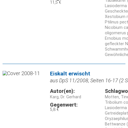
Tabakkäfer 
11,5 €
Lasioderma 
Gescheckter
Xestobium r
Ptilinus pect
Nicobium c
oligomerus p
Ernobius mol
gefleckter 
Schwammho
Gewöhnlich
Eiskalt erwischt
aus DpS 11/2008, Seiten 16-17 (2 S
Autor(en):
Schlagwo
Karg, Dr. Gerhard
Motten
Tine
Tribolium 
Gegenwert:
Lasioderma 
5,8 €
Getreidepla
Oryzaephilu
Bettwanze (