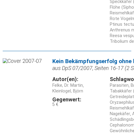
Speckkäfer 
Flöhe (Siph
Reismehlkäfe
Rote Vogelm
Ptinus tect
Anthrenus 
Reesa vespu
Tribolium d
Kein Bekämpfungserfolg ohne
aus DpS 07/2007, Seiten 16-17 (2 S
Autor(en):
Schlagwo
Felke, Dr. Martin
Parasiten
B
Kleinlogel, Björn
Tabakkäfer 
Getreidepla
Gegenwert:
Oryzaephilu
5 €
Reismehlkäfe
Nagekäfer
Schädlings
Cephalonomi
Gewöhnlich