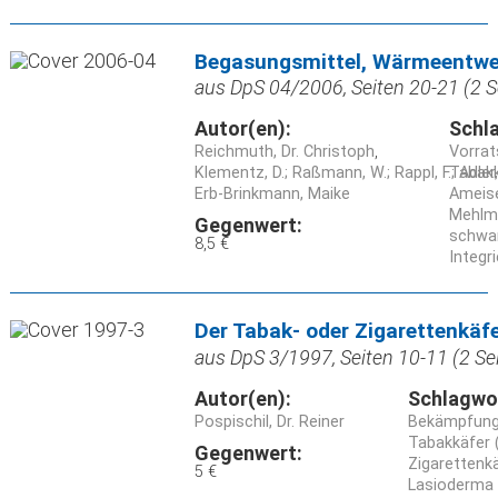
Begasungsmittel, Wärmeentwe
aus DpS 04/2006, Seiten 20-21 (2 S
Autor(en):
Schl
Reichmuth, Dr. Christoph
Vorrat
Klementz, D.; Raßmann, W.; Rappl, F.; Adler
Tabakk
Erb-Brinkmann, Maike
Ameise
Mehlmo
Gegenwert:
schwar
8,5 €
Integr
Der Tabak- oder Zigarettenkäf
aus DpS 3/1997, Seiten 10-11 (2 Se
Autor(en):
Schlagwo
Pospischil, Dr. Reiner
Bekämpfun
Tabakkäfer 
Gegenwert:
Zigarettenk
5 €
Lasioderma 