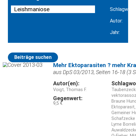
Schlagwort:
Autor:
Jahr:
Beiträge suchen
Mehr Ektoparasiten ? mehr Kra
aus DpS 03/2013, Seiten 16-18 (3 S
Autor(en):
Schlagwo
Voigt, Thomas F.
Taubenzecke
vektorassoz
Gegenwert:
Braune Hund
9,5 €
Ektoparasit
Gemeiner Ho
Schafzecke
Lyme Borrel
Auwaldzecke
Q-Fieber
Mi