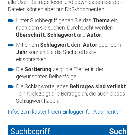
alle User. Beiträge lesen und downloaden der pdf-
Dateien können aber nur DpS-Abonnenten.
Unter Suchbegriff geben Sie das
Thema
ein,
nach dem sie suchen. Durchsucht werden
Überschrift
,
Schlagwort
und
Autor
.
Mit einem
Schlagwort
, dem
Autor
oder dem
Jahr
können Sie die Suche effektiv
einschränken.
Die
Sortierung
zeigt die Treffer in der
gewünschten Reihenfolge
Die Schlagworte jedes
Beitrages sind verlinkt
- ein Klick zeigt alle Beiträge an, die auch dieses
Schlagwort haben.
Infos zum kostenfreien Einloggen für Abonnenten
Suchbegriff
Suche 