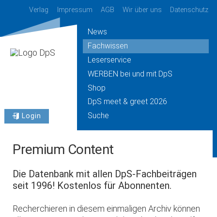
Verlag
Impressum
AGB
Wir über uns
Datenschutz
News
Fachwissen
Leserservice
WERBEN bei und mit DpS
Shop
DpS meet & greet 2026
Suche
Login
Premium Content
Die Datenbank mit allen DpS-Fachbeiträgen
seit 1996! Kostenlos für Abonnenten.
Recherchieren in diesem einmaligen Archiv können