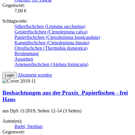
Gegenwert:
7,00 €
Schlagworte:
Silberfischchen (Lepisma saccharina)
Geisterfischchen (Ctenolepisma calva)
Papierfischchen (Ctenolepisma longicaudata)
Kammfischchen (Ctenolepisma lineata)
Ofenfischchen (Thermobia domestica)
Bestimmung
Aussehen
Ameisenfischchen (Atelura formicaria)
Abonnent werden
Login
Beobachtungen aus der Praxix_Papierfischen - frei
Haus
aus DpS 11/2019, Seiten 12-14 (3 Seiten)
Autor(en):
Biebl, Stephan
Gegenwert: