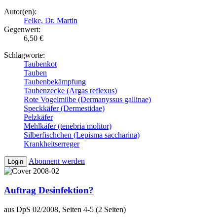
Autor(en):
Felke, Dr. Martin
Gegenwert:
6,50 €
Schlagworte:
Taubenkot
Tauben
Taubenbekämpfung
Taubenzecke (Argas reflexus)
Rote Vogelmilbe (Dermanyssus gallinae)
Speckkäfer (Dermestidae)
Pelzkäfer
Mehlkäfer (tenebria molitor)
Silberfischchen (Lepisma saccharina)
Krankheitserreger
Abonnent werden
Login
Auftrag Desinfektion?
aus DpS 02/2008, Seiten 4-5 (2 Seiten)