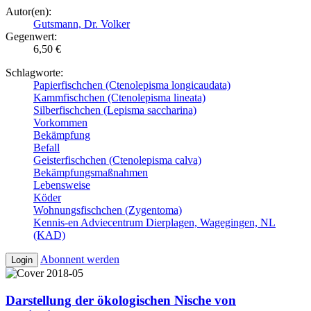
Autor(en):
Gutsmann, Dr. Volker
Gegenwert:
6,50 €
Schlagworte:
Papierfischchen (Ctenolepisma longicaudata)
Kammfischchen (Ctenolepisma lineata)
Silberfischchen (Lepisma saccharina)
Vorkommen
Bekämpfung
Befall
Geisterfischchen (Ctenolepisma calva)
Bekämpfungsmaßnahmen
Lebensweise
Köder
Wohnungsfischchen (Zygentoma)
Kennis-en Adviecentrum Dierplagen, Wagegingen, NL
(KAD)
Abonnent werden
Login
Darstellung der ökologischen Nische von