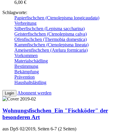
6,00 €
Schlagworte:
Papierfischchen (Ctenolepisma longicaudata)
Verbreitung
Silberfischchen (Lepisma saccharina)
Geisterfischchen (Ctenolepisma calva)
Ofenfischchen (Thermobia domestica)
Kammfischchen (Ctenolepisma lineata)
Ameisenfischchen (Atelura formicaria)
Vorkommen
Materialschädling
Bestimmung
Bekämpfung
Prävention
Haushaltslästling
Abonnent werden
Login
Wohnungsfischchen_Ein "Fischköder" der
besonderen Art
aus DpS 02/2019, Seiten 6-7 (2 Seiten)