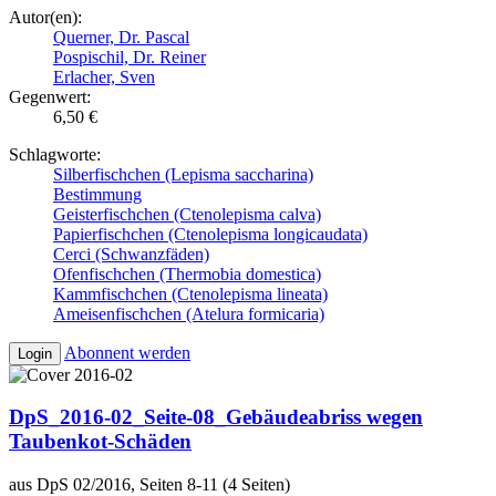
Autor(en):
Querner, Dr. Pascal
Pospischil, Dr. Reiner
Erlacher, Sven
Gegenwert:
6,50 €
Schlagworte:
Silberfischchen (Lepisma saccharina)
Bestimmung
Geisterfischchen (Ctenolepisma calva)
Papierfischchen (Ctenolepisma longicaudata)
Cerci (Schwanzfäden)
Ofenfischchen (Thermobia domestica)
Kammfischchen (Ctenolepisma lineata)
Ameisenfischchen (Atelura formicaria)
Abonnent werden
Login
DpS_2016-02_Seite-08_Gebäudeabriss wegen
Taubenkot-Schäden
aus DpS 02/2016, Seiten 8-11 (4 Seiten)