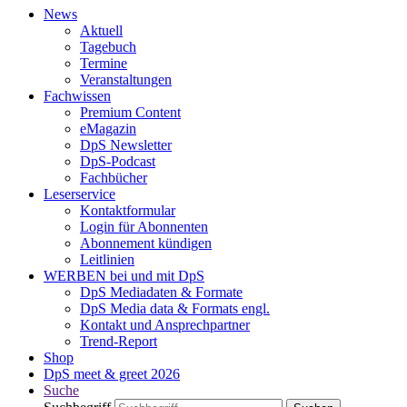
News
Aktuell
Tagebuch
Termine
Veranstaltungen
Fachwissen
Premium Content
eMagazin
DpS Newsletter
DpS-Podcast
Fachbücher
Leserservice
Kontaktformular
Login für Abonnenten
Abonnement kündigen
Leitlinien
WERBEN bei und mit DpS
DpS Mediadaten & Formate
DpS Media data & Formats engl.
Kontakt und Ansprechpartner
Trend-Report
Shop
DpS meet & greet 2026
Suche