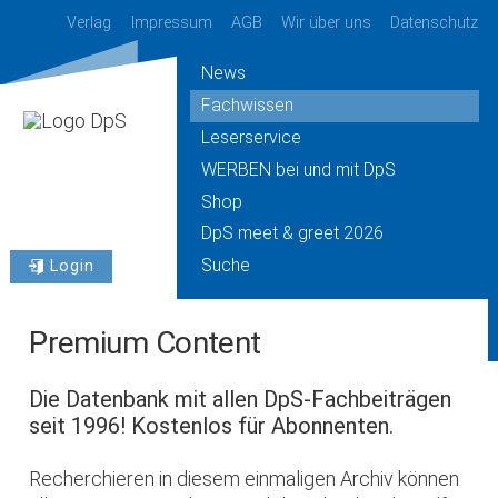
Verlag
Impressum
AGB
Wir über uns
Datenschutz
News
Fachwissen
Leserservice
WERBEN bei und mit DpS
Shop
DpS meet & greet 2026
Suche
Login
Premium Content
Die Datenbank mit allen DpS-Fachbeiträgen
seit 1996! Kostenlos für Abonnenten.
Recherchieren in diesem einmaligen Archiv können