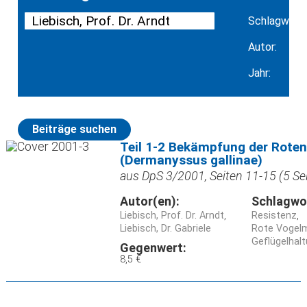
Schlagwort:
Autor:
Jahr:
Beiträge suchen
Teil 1-2 Bekämpfung der Rote
(Dermanyssus gallinae)
aus DpS 3/2001, Seiten 11-15 (5 Se
Autor(en):
Schlagwo
Liebisch, Prof. Dr. Arndt
Resistenz
Liebisch, Dr. Gabriele
Rote Vogelm
Geflügelhal
Gegenwert:
8,5 €