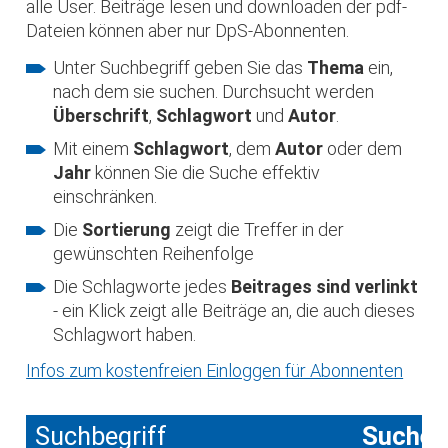
alle User. Beiträge lesen und downloaden der pdf-
Dateien können aber nur DpS-Abonnenten.
Unter Suchbegriff geben Sie das
Thema
ein,
nach dem sie suchen. Durchsucht werden
Überschrift
,
Schlagwort
und
Autor
.
Mit einem
Schlagwort
, dem
Autor
oder dem
Jahr
können Sie die Suche effektiv
einschränken.
Die
Sortierung
zeigt die Treffer in der
gewünschten Reihenfolge
Die Schlagworte jedes
Beitrages sind verlinkt
- ein Klick zeigt alle Beiträge an, die auch dieses
Schlagwort haben.
Infos zum kostenfreien Einloggen für Abonnenten
Suchbegriff
Suche 