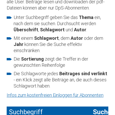
alle User. Beiträge lesen und downloaden der pdf-
Dateien können aber nur DpS-Abonnenten.
Unter Suchbegriff geben Sie das
Thema
ein,
nach dem sie suchen. Durchsucht werden
Überschrift
,
Schlagwort
und
Autor
.
Mit einem
Schlagwort
, dem
Autor
oder dem
Jahr
können Sie die Suche effektiv
einschränken.
Die
Sortierung
zeigt die Treffer in der
gewünschten Reihenfolge
Die Schlagworte jedes
Beitrages sind verlinkt
- ein Klick zeigt alle Beiträge an, die auch dieses
Schlagwort haben.
Infos zum kostenfreien Einloggen für Abonnenten
Suchbegriff
Suche 