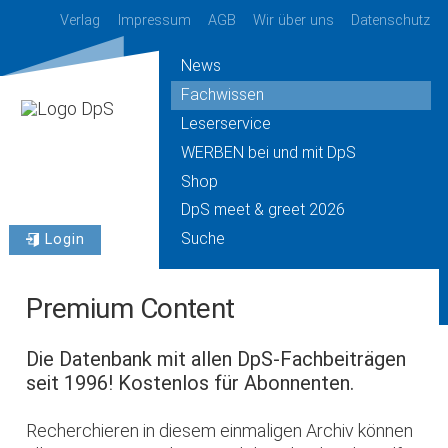
Verlag
Impressum
AGB
Wir über uns
Datenschutz
News
Fachwissen
Leserservice
WERBEN bei und mit DpS
Shop
DpS meet & greet 2026
Suche
Login
Premium Content
Die Datenbank mit allen DpS-Fachbeiträgen
seit 1996! Kostenlos für Abonnenten.
Recherchieren in diesem einmaligen Archiv können