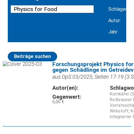
Schlagwort:
Autor:
Jahr:
Beiträge suchen
Forschungsprojekt Physics fo
gegen Schädlinge im Getreidev
aus DpS 03/2025, Seiten 17-19 (3 S
Autor(en):
Schlagwo
Kornkäfer (S
Gegenwert:
Rotbrauner 
6,00 €
Vorratsschä
Wirkstoff
K
integrierter