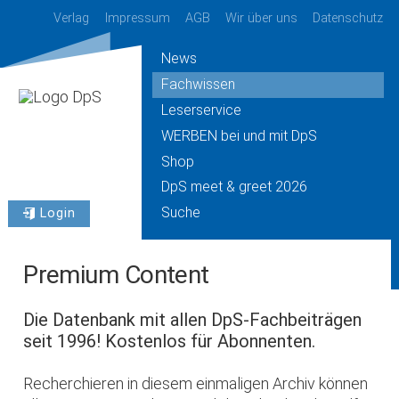
Verlag
Impressum
AGB
Wir über uns
Datenschutz
News
Fachwissen
Leserservice
WERBEN bei und mit DpS
Shop
DpS meet & greet 2026
Suche
Login
Premium Content
Die Datenbank mit allen DpS-Fachbeiträgen
seit 1996! Kostenlos für Abonnenten.
Recherchieren in diesem einmaligen Archiv können