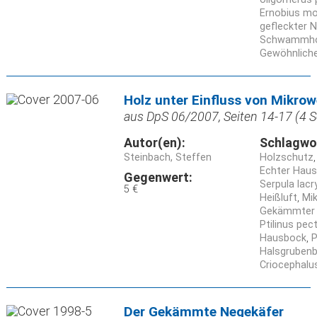
Ernobius mol
gefleckter 
Schwammho
Gewöhnlich
Holz unter Einfluss von Mikrow
aus DpS 06/2007, Seiten 14-17 (4 S
Autor(en):
Schlagwo
Steinbach, Steffen
Holzschutz
Echter Ha
Gegenwert:
Serpula lac
5 €
Heißluft
Mik
Gekämmter 
Ptilinus pect
Hausbock
P
Halsgruben
Criocephalu
Der Gekämmte Negekäfer