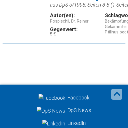
aus DpS 5/1998, Seiten 8-8 (1 Seite
Autor(en):
Schlagwo
Pospischil, Dr. Reiner
Bekämpfun
Gekämmter 
Gegenwert:
Ptilinus pect
5 €
Facebook
DpS News
LinkedIn