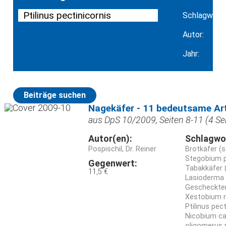
Schlagwort:
Autor:
Jahr:
Beiträge suchen
Nagekäfer - 11 bedeutsame Ar
aus DpS 10/2009, Seiten 8-11 (4 Se
Autor(en):
Schlagwo
Pospischil, Dr. Reiner
Brotkäfer (
Stegobium 
Gegenwert:
Tabakkäfer 
11,5 €
Lasioderma 
Gescheckter
Xestobium r
Ptilinus pect
Nicobium c
oligomerus p