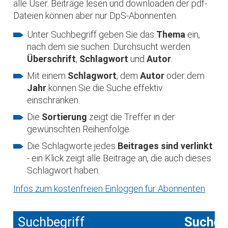
alle User. Beiträge lesen und downloaden der pdf-
Dateien können aber nur DpS-Abonnenten.
Unter Suchbegriff geben Sie das
Thema
ein,
nach dem sie suchen. Durchsucht werden
Überschrift
,
Schlagwort
und
Autor
.
Mit einem
Schlagwort
, dem
Autor
oder dem
Jahr
können Sie die Suche effektiv
einschränken.
Die
Sortierung
zeigt die Treffer in der
gewünschten Reihenfolge
Die Schlagworte jedes
Beitrages sind verlinkt
- ein Klick zeigt alle Beiträge an, die auch dieses
Schlagwort haben.
Infos zum kostenfreien Einloggen für Abonnenten
Suchbegriff
Suche 