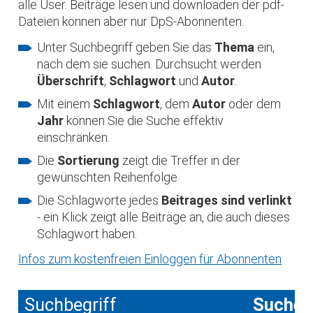
alle User. Beiträge lesen und downloaden der pdf-
Dateien können aber nur DpS-Abonnenten.
Unter Suchbegriff geben Sie das
Thema
ein,
nach dem sie suchen. Durchsucht werden
Überschrift
,
Schlagwort
und
Autor
.
Mit einem
Schlagwort
, dem
Autor
oder dem
Jahr
können Sie die Suche effektiv
einschränken.
Die
Sortierung
zeigt die Treffer in der
gewünschten Reihenfolge
Die Schlagworte jedes
Beitrages sind verlinkt
- ein Klick zeigt alle Beiträge an, die auch dieses
Schlagwort haben.
Infos zum kostenfreien Einloggen für Abonnenten
Suchbegriff
Suche 