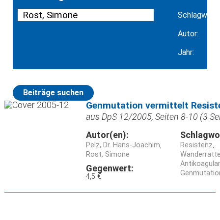
Schlagwort:
Autor:
Jahr:
Beiträge suchen
Genmutation vermittelt Resis
aus DpS 12/2005, Seiten 8-10 (3 Se
Autor(en):
Schlagwo
Pelz, Dr. Hans-Joachim
Resistenz
Rost, Simone
Wanderratte
Antikoagula
Gegenwert:
Genmutatio
4,5 €