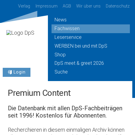
Verlag
Impressum
AGB
Wir über uns
Datenschutz
News
Fachwissen
Leserservice
WERBEN bei und mit DpS
Shop
DpS meet & greet 2026
Suche
Login
Premium Content
Die Datenbank mit allen DpS-Fachbeiträgen
seit 1996! Kostenlos für Abonnenten.
Recherchieren in diesem einmaligen Archiv können