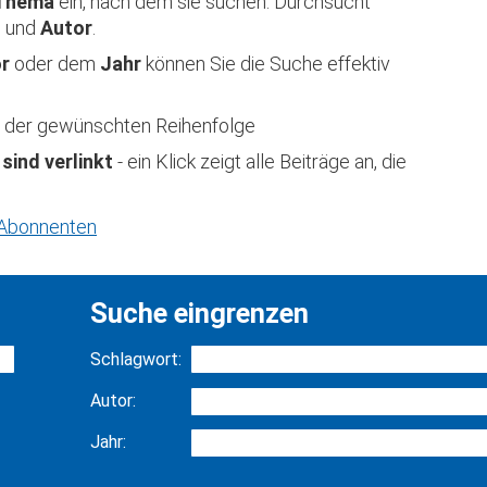
Thema
ein, nach dem sie suchen. Durchsucht
t
und
Autor
.
or
oder dem
Jahr
können Sie die Suche effektiv
 in der gewünschten Reihenfolge
 sind verlinkt
- ein Klick zeigt alle Beiträge an, die
r Abonnenten
Suche eingrenzen
Schlagwort:
Autor:
Jahr: