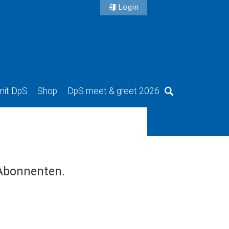
Login
mit DpS
Shop
DpS meet & greet 2026
Suche
 Abonnenten.