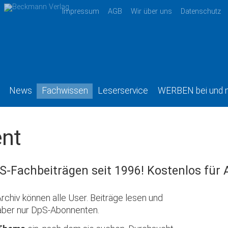
Impressum
AGB
Wir über uns
Datenschutz
News
Fachwissen
Leserservice
WERBEN bei und 
nt
S-Fachbeiträgen seit 1996! Kostenlos für
rchiv können alle User. Beiträge lesen und
aber nur DpS-Abonnenten.