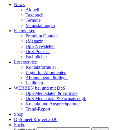
News
Aktuell
Tagebuch
Termine
Veranstaltungen
Fachwissen
Premium Content
eMagazin
DpS Newsletter
DpS-Podcast
Fachbücher
Leserservice
Kontaktformular
Login für Abonnenten
Abonnement kündigen
Leitlinien
WERBEN bei und mit DpS
DpS Mediadaten & Formate
DpS Media data & Formats engl.
Kontakt und Ansprechpartner
Trend-Report
Shop
DpS meet & greet 2026
Suche