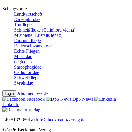
Schlagworte:
Landwirtschaft
Drosophilidae
Taufliege
Schmeißfliege (Caliphora vicina)
Mistbiene (Eristalis tenax)
Drohnenfliege
Rattenschwanzlarve
Echte Fliegen
Muscidae
neglectus
Sarcophagidae
Calliphoridae
Schwebfliege
Syrphidae
Abonnent werden
Login
Facebook
DpS News
LinkedIn
+49 5132 8591-0
info@beckmann-verlag.de
© 2026 Beckmann Verlag