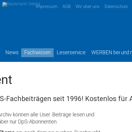
Impressum
AGB
Wir über uns
Datenschutz
News
Fachwissen
Leserservice
WERBEN bei und 
nt
S-Fachbeiträgen seit 1996! Kostenlos für
rchiv können alle User. Beiträge lesen und
aber nur DpS-Abonnenten.