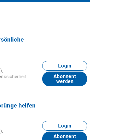
rsönliche
Login
)
Abonnent
itssicherheit
werden
prünge helfen
Login
)
Abonnent