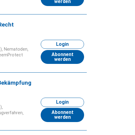
werden
Recht
Login
)
Nematoden
Abonnent
eemProtect
werden
-Bekämpfung
Login
)
Abonnent
ugverfahren
werden