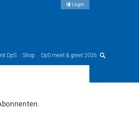
Login
mit DpS
Shop
DpS meet & greet 2026
Suche
 Abonnenten.