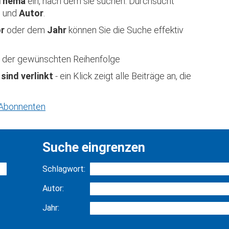
Thema
ein, nach dem sie suchen. Durchsucht
t
und
Autor
.
or
oder dem
Jahr
können Sie die Suche effektiv
 in der gewünschten Reihenfolge
 sind verlinkt
- ein Klick zeigt alle Beiträge an, die
r Abonnenten
Suche eingrenzen
Schlagwort:
Autor:
Jahr: