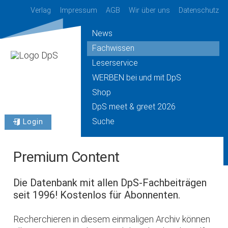
Verlag
Impressum
AGB
Wir über uns
Datenschutz
News
Fachwissen
Leserservice
WERBEN bei und mit DpS
Shop
DpS meet & greet 2026
Suche
Login
Premium Content
Die Datenbank mit allen DpS-Fachbeiträgen
seit 1996! Kostenlos für Abonnenten.
Recherchieren in diesem einmaligen Archiv können