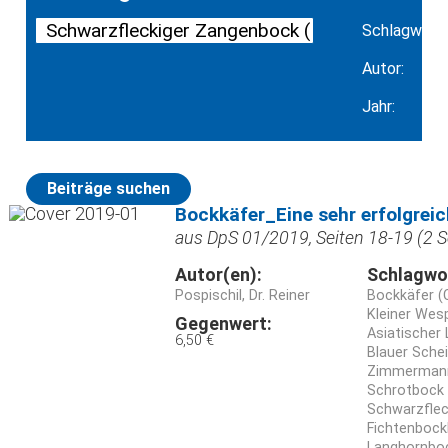
Schlagwort:
Autor:
Jahr:
Beiträge suchen
Bockkäfer_Eine sehr erfolgreic
aus DpS 01/2019, Seiten 18-19 (2 S
Autor(en):
Schlagwo
Pospischil, Dr. Reiner
Bockkäfer (
Kleiner Wes
Gegenwert:
Asiatischer
6,50 €
Blauer Sche
Zimmermanns
Schrotbock 
Schwarzflec
Fichtenbock
Langhornbo