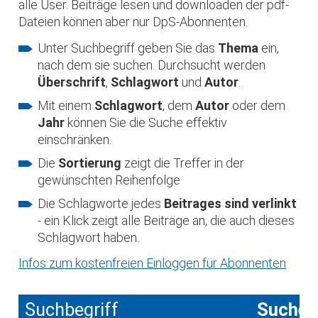
alle User. Beiträge lesen und downloaden der pdf-
Dateien können aber nur DpS-Abonnenten.
Unter Suchbegriff geben Sie das
Thema
ein,
nach dem sie suchen. Durchsucht werden
Überschrift
,
Schlagwort
und
Autor
.
Mit einem
Schlagwort
, dem
Autor
oder dem
Jahr
können Sie die Suche effektiv
einschränken.
Die
Sortierung
zeigt die Treffer in der
gewünschten Reihenfolge
Die Schlagworte jedes
Beitrages sind verlinkt
- ein Klick zeigt alle Beiträge an, die auch dieses
Schlagwort haben.
Infos zum kostenfreien Einloggen für Abonnenten
Suchbegriff
Suche 