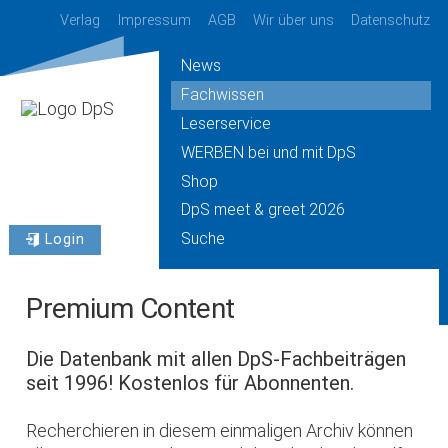
Verlag
Impressum
AGB
Wir über uns
Datenschutz
News
Fachwissen
Leserservice
WERBEN bei und mit DpS
Shop
DpS meet & greet 2026
Suche
Login
Premium Content
Die Datenbank mit allen DpS-Fachbeiträgen
seit 1996! Kostenlos für Abonnenten.
Recherchieren in diesem einmaligen Archiv können