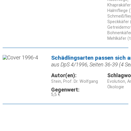
Khaprakäfer
Halmfliege 
Schmeißflieg
Speckkäfer 
Getreidemott
Bohnenkäfe
Mehlkäfer (t
Schädlingsarten passen sich a
aus DpS 4/1996, Seiten 36-39 (4 Se
Autor(en):
Schlagwo
Stein, Prof. Dr. Wolfgang
Evolution
A
Ökologie
Gegenwert:
5,5 €