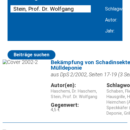
Schlagwort:
Autor:
Jahr:
Beiträge suchen
Bekämpfung von Schadinsekten
Mülldeponie
aus DpS 2/2002, Seiten 17-19 (3 Se
Autor(en):
Schlagwo
Haschemi, Dr. Haschem
Schaben
Fl
Stein, Prof. Dr. Wolfgang
Hausgrille
H
Heimchen (
Gegenwert:
Speckkäfer 
4,5 €
Deponie
Gri