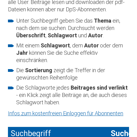
alle User. Beiträge lesen und downloaden der pdf-
Dateien können aber nur DpS-Abonnenten.
Unter Suchbegriff geben Sie das
Thema
ein,
nach dem sie suchen. Durchsucht werden
Überschrift
,
Schlagwort
und
Autor
.
Mit einem
Schlagwort
, dem
Autor
oder dem
Jahr
können Sie die Suche effektiv
einschränken.
Die
Sortierung
zeigt die Treffer in der
gewünschten Reihenfolge
Die Schlagworte jedes
Beitrages sind verlinkt
- ein Klick zeigt alle Beiträge an, die auch dieses
Schlagwort haben.
Infos zum kostenfreien Einloggen für Abonnenten
Suchbegriff
Suche 