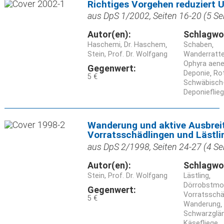
Richtiges Vorgehen reduziert 
aus DpS 1/2002, Seiten 16-20 (5 Se
Autor(en):
Schlagwo
Haschemi, Dr. Haschem
Schaben
Stein, Prof. Dr. Wolfgang
Wanderratte
Ophyra aen
Gegenwert:
Deponie
Ro
5 €
Schwäbisch
Deponieflie
Wanderung und aktive Ausbrei
Vorratsschädlingen und Lästli
aus DpS 2/1998, Seiten 24-27 (4 Se
Autor(en):
Schlagwo
Stein, Prof. Dr. Wolfgang
Lästling
Dörrobstmott
Gegenwert:
Vorratsschä
5 €
Wanderung
Schwarzglän
Käsefliege