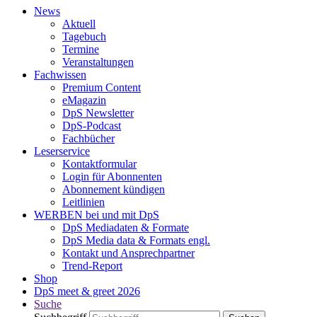
News
Aktuell
Tagebuch
Termine
Veranstaltungen
Fachwissen
Premium Content
eMagazin
DpS Newsletter
DpS-Podcast
Fachbücher
Leserservice
Kontaktformular
Login für Abonnenten
Abonnement kündigen
Leitlinien
WERBEN bei und mit DpS
DpS Mediadaten & Formate
DpS Media data & Formats engl.
Kontakt und Ansprechpartner
Trend-Report
Shop
DpS meet & greet 2026
Suche