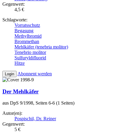
Gegenwert:
4,5 €
Schlagworte:
Vorratsschutz
Begasung
Methylbromid
Brommethan
Mehlkäfer (tenebria molitor)
Tenebrio molitor
Sulfuryldifluorid
Hitze
Abonnent werden
Login
Der Mehlkäfer
aus DpS 9/1998, Seiten 6-6 (1 Seiten)
Autor(en):
Pospischil, Dr. Reiner
Gegenwert:
5 €