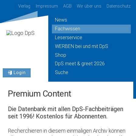
Verlag
Impressum
AGB
Wir über uns
Datenschutz
News
Fachwissen
Leserservice
WERBEN bei und mit DpS
Shop
DpS meet & greet 2026
Suche
Login
Premium Content
Die Datenbank mit allen DpS-Fachbeiträgen
seit 1996! Kostenlos für Abonnenten.
Recherchieren in diesem einmaligen Archiv können