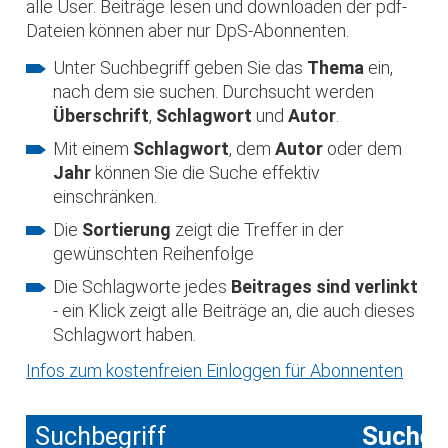
alle User. Beiträge lesen und downloaden der pdf-
Dateien können aber nur DpS-Abonnenten.
Unter Suchbegriff geben Sie das
Thema
ein,
nach dem sie suchen. Durchsucht werden
Überschrift
,
Schlagwort
und
Autor
.
Mit einem
Schlagwort
, dem
Autor
oder dem
Jahr
können Sie die Suche effektiv
einschränken.
Die
Sortierung
zeigt die Treffer in der
gewünschten Reihenfolge
Die Schlagworte jedes
Beitrages sind verlinkt
- ein Klick zeigt alle Beiträge an, die auch dieses
Schlagwort haben.
Infos zum kostenfreien Einloggen für Abonnenten
Suchbegriff
Suche 