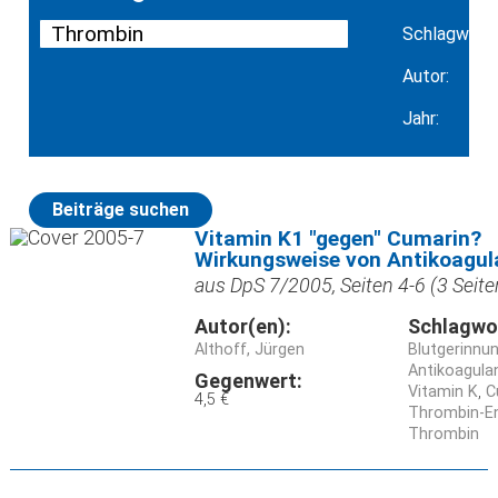
Schlagwort:
Autor:
Jahr:
Beiträge suchen
Vitamin K1 "gegen" Cumarin?
Wirkungsweise von Antikoagul
aus DpS 7/2005, Seiten 4-6 (3 Seite
Autor(en):
Schlagwo
Althoff, Jürgen
Blutgerinn
Antikoagula
Gegenwert:
Vitamin K
C
4,5 €
Thrombin-E
Thrombin