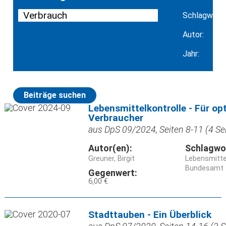
Schlagwort:
Autor:
Jahr:
Beiträge suchen
Lebensmittelkontrolle - Für op
Verbraucher
aus DpS 09/2024, Seiten 8-11 (4 Se
Autor(en):
Schlagwo
Greuner, Birgit
Lebensmitte
Bundesamt f
Gegenwert:
6,00 €
Stadttauben - Ein Überblick