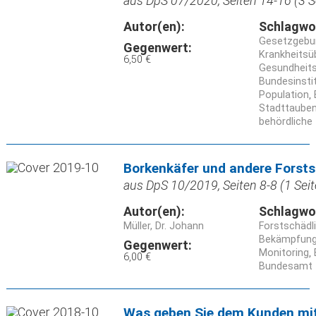
aus DpS 07/2020, Seiten 14-16 (3 S
Autor(en):
Schlagwo
Gesetzgebu
Gegenwert:
Krankheitsü
6,50 €
Gesundheits
Bundesinsti
Population
Stadttauben
behördliche
Borkenkäfer und andere Forst
aus DpS 10/2019, Seiten 8-8 (1 Seit
Autor(en):
Schlagwo
Müller, Dr. Johann
Forstschädl
Bekämpfun
Gegenwert:
Monitoring
6,00 €
Bundesamt f
Was geben Sie dem Kunden mit