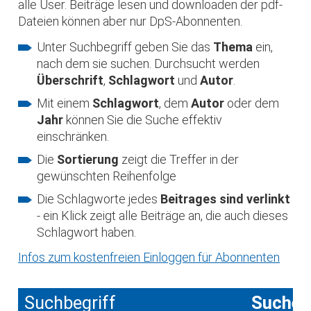
alle User. Beiträge lesen und downloaden der pdf-
Dateien können aber nur DpS-Abonnenten.
Unter Suchbegriff geben Sie das
Thema
ein,
nach dem sie suchen. Durchsucht werden
Überschrift
,
Schlagwort
und
Autor
.
Mit einem
Schlagwort
, dem
Autor
oder dem
Jahr
können Sie die Suche effektiv
einschränken.
Die
Sortierung
zeigt die Treffer in der
gewünschten Reihenfolge
Die Schlagworte jedes
Beitrages sind verlinkt
- ein Klick zeigt alle Beiträge an, die auch dieses
Schlagwort haben.
Infos zum kostenfreien Einloggen für Abonnenten
Suchbegriff
Suche 