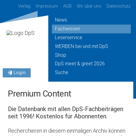
Verlag
Impressum
AGB
Wir über uns
Datenschutz
News
Fachwissen
Leserservice
WERBEN bei und mit DpS
Shop
DpS meet & greet 2026
Suche
Login
Premium Content
Die Datenbank mit allen DpS-Fachbeiträgen
seit 1996! Kostenlos für Abonnenten.
Recherchieren in diesem einmaligen Archiv können