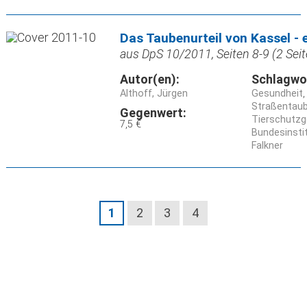
Das Taubenurteil von Kassel - 
aus DpS 10/2011, Seiten 8-9 (2 Seit
Autor(en):
Schlagwo
Althoff, Jürgen
Gesundheit
Straßentaub
Gegenwert:
Tierschutzg
7,5 €
Bundesinsti
Falkner
1
2
3
4