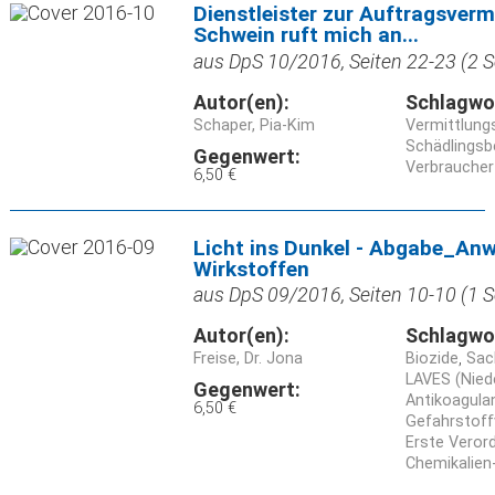
Dienstleister zur Auftragsverm
Schwein ruft mich an...
aus DpS 10/2016, Seiten 22-23 (2 S
Autor(en):
Schlagwo
Schaper, Pia-Kim
Vermittlung
Schädlings
Gegenwert:
Verbraucher
6,50 €
Licht ins Dunkel - Abgabe_Anw
Wirkstoffen
aus DpS 09/2016, Seiten 10-10 (1 S
Autor(en):
Schlagwo
Freise, Dr. Jona
Biozide
Sac
LAVES (Nied
Gegenwert:
Antikoagula
6,50 €
Gefahrstoff
Erste Veror
Chemikalien