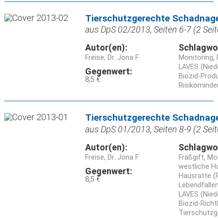
Tierschutzgerechte Schadnage
aus DpS 02/2013, Seiten 6-7 (2 Seit
Autor(en):
Schlagwo
Freise, Dr. Jona F.
Monitoring
LAVES (Nied
Gegenwert:
Biozid-Produ
8,5 €
Risikomind
Tierschutzgerechte Schadnage
aus DpS 01/2013, Seiten 8-9 (2 Seit
Autor(en):
Schlagwo
Freise, Dr. Jona F.
Fraßgift
Mon
westliche 
Gegenwert:
Hausratte (
8,5 €
Lebendfalle
LAVES (Nied
Biozid-Richtl
Tierschutzg