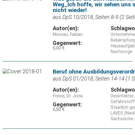
Weg_Ich hoffe, wir sehen uns s
nicht wieder!
aus DpS 10/2018, Seiten 8-9 (2 Seit
Autor(en):
Schlagwo
Moreau, Fabian
Unternehme
Bekämpfun
Gegenwert:
Hausaufgab
6,00 €
Nachsorge
Beruf ohne Ausbildungsverordn
aus DpS 01/2018, Seiten 14-14 (1 S
Autor(en):
Schlagwo
Freise, Dr. Jona
Desinfektor
Gefahrstoff
Gegenwert:
Staatlich ge
6,00 €
LAVES (Nied
Sächsische 