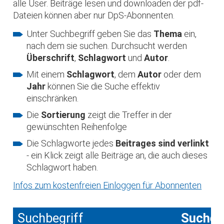
alle User. Beiträge lesen und downloaden der pdf-
Dateien können aber nur DpS-Abonnenten.
Unter Suchbegriff geben Sie das
Thema
ein,
nach dem sie suchen. Durchsucht werden
Überschrift
,
Schlagwort
und
Autor
.
Mit einem
Schlagwort
, dem
Autor
oder dem
Jahr
können Sie die Suche effektiv
einschränken.
Die
Sortierung
zeigt die Treffer in der
gewünschten Reihenfolge
Die Schlagworte jedes
Beitrages sind verlinkt
- ein Klick zeigt alle Beiträge an, die auch dieses
Schlagwort haben.
Infos zum kostenfreien Einloggen für Abonnenten
Suchbegriff
Suche 