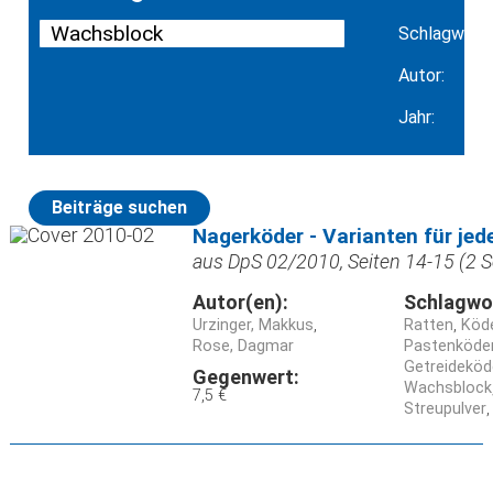
Schlagwort:
Autor:
Jahr:
Beiträge suchen
Nagerköder - Varianten für jede
aus DpS 02/2010, Seiten 14-15 (2 S
Autor(en):
Schlagwo
Urzinger, Makkus
Ratten
Köd
Rose, Dagmar
Pastenköde
Getreideköd
Gegenwert:
Wachsblock
7,5 €
Streupulver