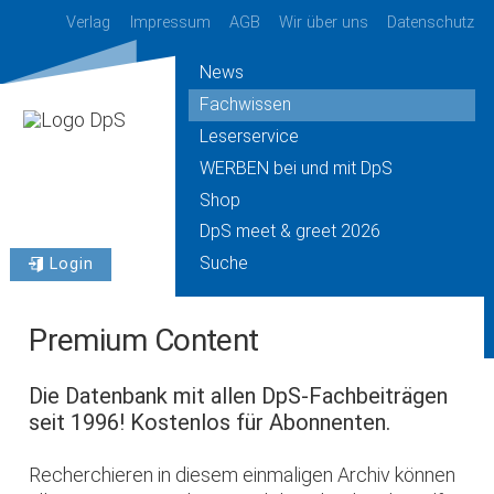
Verlag
Impressum
AGB
Wir über uns
Datenschutz
News
Fachwissen
Leserservice
WERBEN bei und mit DpS
Shop
DpS meet & greet 2026
Suche
Login
Premium Content
Die Datenbank mit allen DpS-Fachbeiträgen
seit 1996! Kostenlos für Abonnenten.
Recherchieren in diesem einmaligen Archiv können