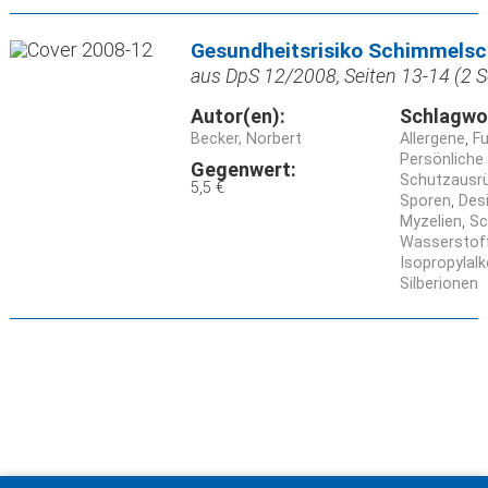
Gesundheitsrisiko Schimmelsc
aus DpS 12/2008, Seiten 13-14 (2 S
Autor(en):
Schlagwo
Becker, Norbert
Allergene
Fu
Persönliche
Gegenwert:
Schutzausr
5,5 €
Sporen
Des
Myzelien
Sc
Wasserstof
Isopropylalk
Silberionen