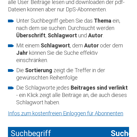
alle User. Beiträge lesen und downloaden der pdf-
Dateien können aber nur DpS-Abonnenten.
Unter Suchbegriff geben Sie das
Thema
ein,
nach dem sie suchen. Durchsucht werden
Überschrift
,
Schlagwort
und
Autor
.
Mit einem
Schlagwort
, dem
Autor
oder dem
Jahr
können Sie die Suche effektiv
einschränken.
Die
Sortierung
zeigt die Treffer in der
gewünschten Reihenfolge
Die Schlagworte jedes
Beitrages sind verlinkt
- ein Klick zeigt alle Beiträge an, die auch dieses
Schlagwort haben.
Infos zum kostenfreien Einloggen für Abonnenten
Suchbegriff
Suche 