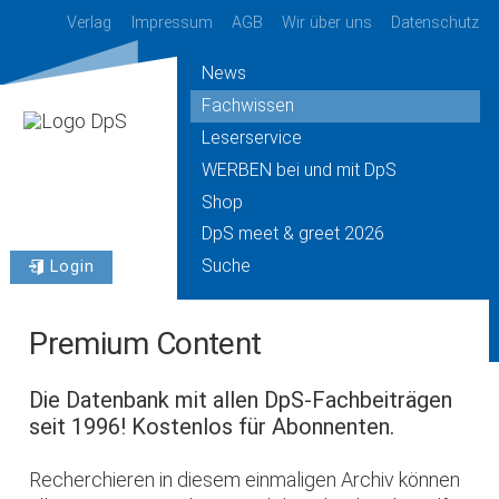
Verlag
Impressum
AGB
Wir über uns
Datenschutz
News
Fachwissen
Leserservice
WERBEN bei und mit DpS
Shop
DpS meet & greet 2026
Suche
Login
Premium Content
Die Datenbank mit allen DpS-Fachbeiträgen
seit 1996! Kostenlos für Abonnenten.
Recherchieren in diesem einmaligen Archiv können