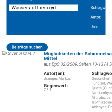
Schlagwort:
Autor:
Jahr:
Beiträge suchen
Möglichkeiten der Schimmelsa
Mittel
aus DpS 02/2009, Seiten 10-13 (4 S
Autor(en):
Schlagwo
Urzinger, Markus
Gesundheit
Fungizid
Wa
Gegenwert:
Quats (Qua
7,5 €
Natriumhypoc
Microbizide
Isothiazoli
Aldehyde
Ph