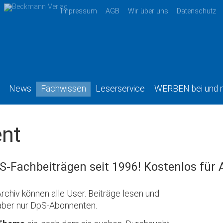
Impressum
AGB
Wir über uns
Datenschutz
News
Fachwissen
Leserservice
WERBEN bei und 
nt
S-Fachbeiträgen seit 1996! Kostenlos für
rchiv können alle User. Beiträge lesen und
aber nur DpS-Abonnenten.