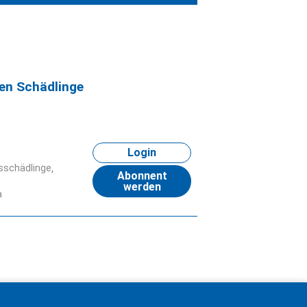
en Schädlinge
Login
sschädlinge
Abonnent
werden
a