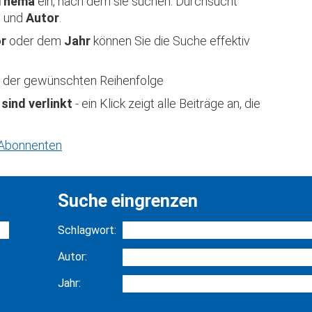
Thema
ein, nach dem sie suchen. Durchsucht
t
und
Autor
.
or
oder dem
Jahr
können Sie die Suche effektiv
 in der gewünschten Reihenfolge
 sind verlinkt
- ein Klick zeigt alle Beiträge an, die
r Abonnenten
Suche eingrenzen
Schlagwort:
Autor:
Jahr: