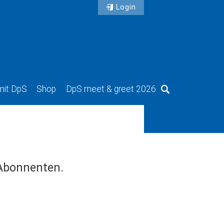
Login
mit DpS
Shop
DpS meet & greet 2026
Suche
 Abonnenten.