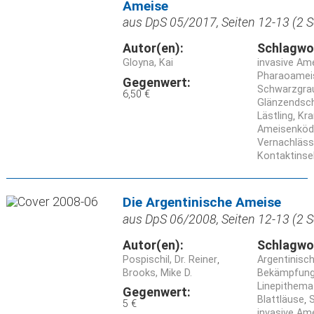
Ameise
aus DpS 05/2017, Seiten 12-13 (2 S
Autor(en):
Schlagwo
Gloyna, Kai
invasive Am
Pharaoamei
Gegenwert:
Schwarzgrau
6,50 €
Glänzendsch
Lästling
Kra
Ameisenköd
Vernachläss
Kontaktinse
Die Argentinische Ameise
aus DpS 06/2008, Seiten 12-13 (2 S
Autor(en):
Schlagwo
Pospischil, Dr. Reiner
Argentinisc
Brooks, Mike D.
Bekämpfun
Linepithema
Gegenwert:
Blattläuse
5 €
invasive Am