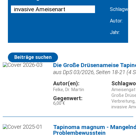
Schlagwort:
Autor:
Jahr:
Beiträge suchen
Die Große Drüsenameise Tapin
aus DpS 03/2026, Seiten 18-21 (4 S
Autor(en):
Schlagwo
Felke, Dr. Martin
Ameisengat
Große Drüs
Gegenwert:
Verbreitung
6,00 €
invasive Am
Tapinoma magnum - Mangeln
Problembewusstein