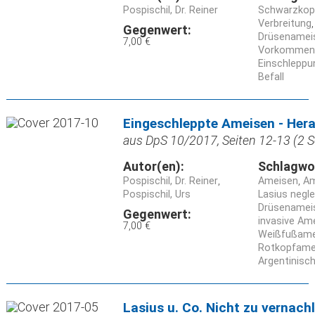
Pospischil, Dr. Reiner
Schwarzkop
Verbreitung
Gegenwert:
Drüsenamei
7,00 €
Vorkommen
Einschleppu
Befall
Eingeschleppte Ameisen - He
aus DpS 10/2017, Seiten 12-13 (2 S
Autor(en):
Schlagwo
Pospischil, Dr. Reiner
Ameisen
Am
Pospischil, Urs
Lasius negl
Drüsenamei
Gegenwert:
invasive Am
7,00 €
Weißfußamei
Rotkopfamei
Argentinisc
Lasius u. Co. Nicht zu vernach