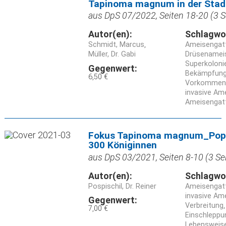
Tapinoma magnum in der Stad
aus DpS 07/2022, Seiten 18-20 (3 S
Autor(en):
Schlagwo
Schmidt, Marcus
Ameisengat
Müller, Dr. Gabi
Drüsenamei
Superkoloni
Gegenwert:
Bekämpfun
6,50 €
Vorkommen
invasive Am
Ameisengat
Fokus Tapinoma magnum_Popul
300 Königinnen
aus DpS 03/2021, Seiten 8-10 (3 Se
Autor(en):
Schlagwo
Pospischil, Dr. Reiner
Ameisengat
invasive Am
Gegenwert:
Verbreitung
7,00 €
Einschleppu
Lebensweis