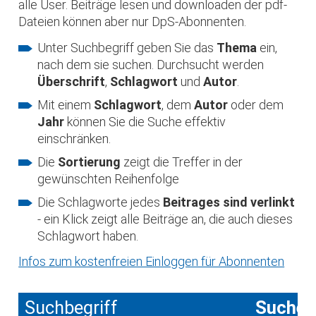
alle User. Beiträge lesen und downloaden der pdf-
Dateien können aber nur DpS-Abonnenten.
Unter Suchbegriff geben Sie das
Thema
ein,
nach dem sie suchen. Durchsucht werden
Überschrift
,
Schlagwort
und
Autor
.
Mit einem
Schlagwort
, dem
Autor
oder dem
Jahr
können Sie die Suche effektiv
einschränken.
Die
Sortierung
zeigt die Treffer in der
gewünschten Reihenfolge
Die Schlagworte jedes
Beitrages sind verlinkt
- ein Klick zeigt alle Beiträge an, die auch dieses
Schlagwort haben.
Infos zum kostenfreien Einloggen für Abonnenten
Suchbegriff
Suche 