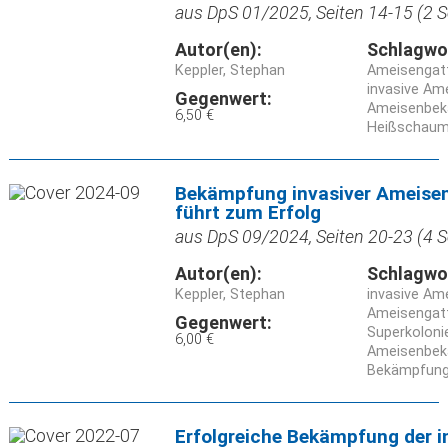
aus DpS 01/2025, Seiten 14-15 (2 S
Autor(en):
Schlagwo
Keppler, Stephan
Ameisengat
invasive Am
Gegenwert:
Ameisenbe
6,50 €
Heißschau
Bekämpfung invasiver Ameisen
führt zum Erfolg
aus DpS 09/2024, Seiten 20-23 (4 S
Autor(en):
Schlagwo
Keppler, Stephan
invasive Am
Ameisengat
Gegenwert:
Superkoloni
6,00 €
Ameisenbe
Bekämpfung
Erfolgreiche Bekämpfung der 