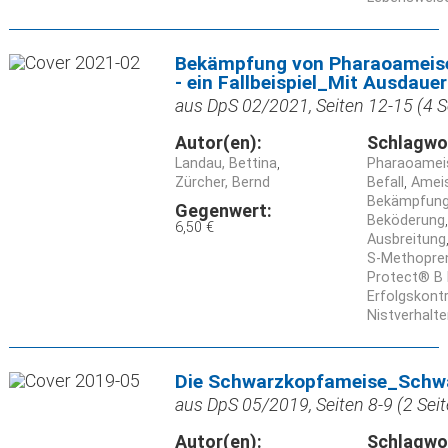
Bekämpfung von Pharaoameise
- ein Fallbeispiel_Mit Ausdaue
aus DpS 02/2021, Seiten 12-15 (4 S
Autor(en):
Schlagwo
Landau, Bettina
Pharaoamei
Zürcher, Bernd
Befall
Amei
Bekämpfun
Gegenwert:
Beköderung
6,50 €
Ausbreitung
S-Methopre
Protect® B 
Erfolgskontr
Nistverhalt
Die Schwarzkopfameise_Schw
aus DpS 05/2019, Seiten 8-9 (2 Seit
Autor(en):
Schlagwo