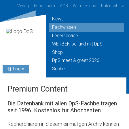
Verlag
Impressum
AGB
Wir über uns
Datenschutz
News
Fachwissen
Leserservice
WERBEN bei und mit DpS
Shop
DpS meet & greet 2026
Suche
Login
Premium Content
Die Datenbank mit allen DpS-Fachbeiträgen
seit 1996! Kostenlos für Abonnenten.
Recherchieren in diesem einmaligen Archiv können