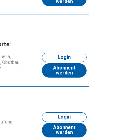
werden
rte:
nella
Login
n
Obstbau
Abonnent
r
werden
Login
rüfung
Abonnent
werden