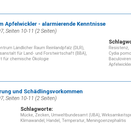
m Apfelwickler - alarmierende Kenntnisse
, Seiten 10-11 (2 Seiten)
Schlagwo
entrum Ländlicher Raum Reinlandpfalz (DLR)
Resistenz
sanstalt für Land- und Forstwirtschaft (BBA)
Cydia pomo
ut für chemische Ökologie
Baculovire
Apfelwickle
rung und Schädlingsvorkommen
, Seiten 10-11 (2 Seiten)
Schlagworte:
Mücke
Zecken
Umweltbundesamt (UBA)
Wirksamkeitsp
Klimawandel
Handel
Temperatur
Meningoenzephalitis