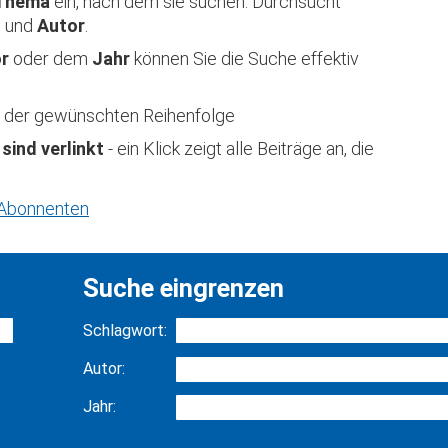
Thema
ein, nach dem sie suchen. Durchsucht
t
und
Autor
.
or
oder dem
Jahr
können Sie die Suche effektiv
 in der gewünschten Reihenfolge
 sind verlinkt
- ein Klick zeigt alle Beiträge an, die
r Abonnenten
Suche eingrenzen
Schlagwort:
Autor:
Jahr: