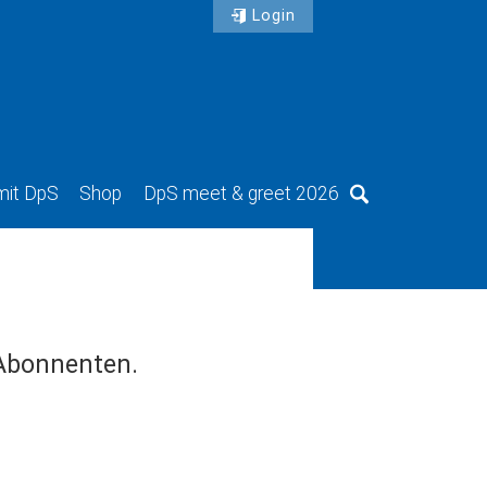
Login
mit DpS
Shop
DpS meet & greet 2026
Suche
 Abonnenten.