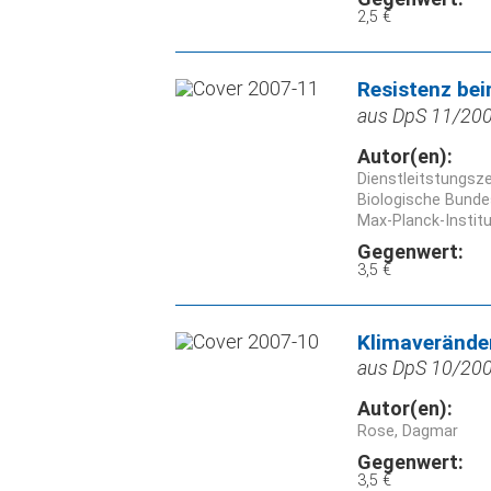
2,5 €
Resistenz bei
aus DpS 11/2007
Autor(en):
Dienstleitstungsz
Biologische Bunde
Max-Planck-Instit
Gegenwert:
3,5 €
Klimaverände
aus DpS 10/2007
Autor(en):
Rose, Dagmar
Gegenwert:
3,5 €