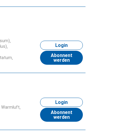
osum)
Login
lus)
Abonnent
ctatum
werden
Login
Warmluft
Abonnent
werden