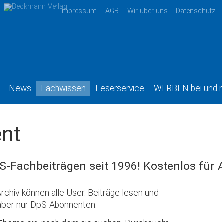
Impressum
AGB
Wir über uns
Datenschutz
News
Fachwissen
Leserservice
WERBEN bei und 
nt
S-Fachbeiträgen seit 1996! Kostenlos für
rchiv können alle User. Beiträge lesen und
aber nur DpS-Abonnenten.