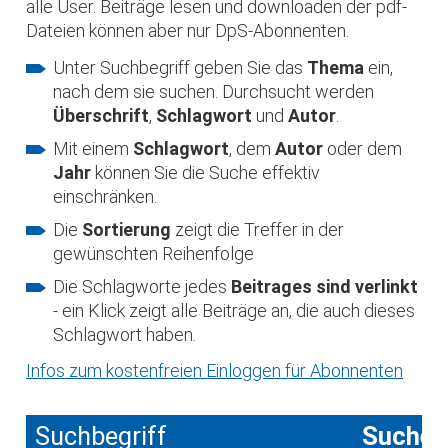
alle User. Beiträge lesen und downloaden der pdf-
Dateien können aber nur DpS-Abonnenten.
Unter Suchbegriff geben Sie das
Thema
ein,
nach dem sie suchen. Durchsucht werden
Überschrift
,
Schlagwort
und
Autor
.
Mit einem
Schlagwort
, dem
Autor
oder dem
Jahr
können Sie die Suche effektiv
einschränken.
Die
Sortierung
zeigt die Treffer in der
gewünschten Reihenfolge
Die Schlagworte jedes
Beitrages sind verlinkt
- ein Klick zeigt alle Beiträge an, die auch dieses
Schlagwort haben.
Infos zum kostenfreien Einloggen für Abonnenten
Suchbegriff
Suche 