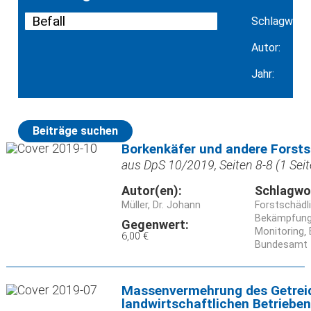
Schlagwort:
Autor:
Jahr:
Beiträge suchen
Borkenkäfer und andere Forst
aus DpS 10/2019, Seiten 8-8 (1 Seit
Autor(en):
Schlagwo
Müller, Dr. Johann
Forstschädl
Bekämpfun
Gegenwert:
Monitoring
6,00 €
Bundesamt f
Massenvermehrung des Getreid
landwirtschaftlichen Betriebe