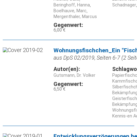
Beringhoff, Hanna
Schadnager
Boelhauve, Marc
Mergenthaler, Marcus
Gegenwert:
6,00 €
Wohnungsfischchen_Ein "Fisch
aus DpS 02/2019, Seiten 6-7 (2 Seit
Autor(en):
Schlagwo
Gutsmann, Dr. Volker
Papierfisch
Kammfischch
Gegenwert:
Silberfisch
6,50 €
Bekämpfun
Geisterfisc
Bekämpfun
Wohnungsfi
Kennis-en A
Entwicklungsverzögerungen be