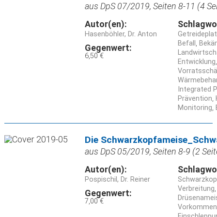
aus DpS 07/2019, Seiten 8-11 (4 Se
Autor(en):
Schlagwo
Hasenböhler, Dr. Anton
Getreidepla
Befall
Bekä
Gegenwert:
Landwirtsch
6,50 €
Entwicklung
Vorratsschä
Wärmebeha
Integrated 
Prävention
Monitoring
Die Schwarzkopfameise_Schw
aus DpS 05/2019, Seiten 8-9 (2 Seit
Autor(en):
Schlagwo
Pospischil, Dr. Reiner
Schwarzkop
Verbreitung
Gegenwert:
Drüsenamei
7,00 €
Vorkommen
Einschleppu