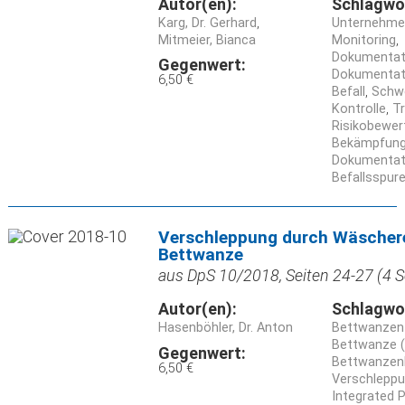
Autor(en):
Schlagwo
Karg, Dr. Gerhard
Unternehme
Mitmeier, Bianca
Monitoring
Dokumentat
Gegenwert:
Dokumentati
6,50 €
Befall
Schwe
Kontrolle
T
Risikobewer
Bekämpfun
Dokumentat
Befallsspur
Verschleppung durch Wäscher
Bettwanze
aus DpS 10/2018, Seiten 24-27 (4 S
Autor(en):
Schlagwo
Hasenböhler, Dr. Anton
Bettwanze
Bettwanze (
Gegenwert:
Bettwanzen
6,50 €
Verschlepp
Integrated 