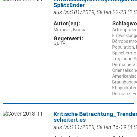
Spätzünder
aus DpS 01/2019, Seiten 22-23 (2 S
Autor(en):
Schlagwo
Mitmeier, Bianca
Arthropode
Entwicklung
Gegenwert:
Dörrobstmott
6,00 €
Population
Speichermott
Tropische S
Deutsche Sc
Orientalisch
Amerikanisc
Braunbandsc
Khaprakäfer
Dormanz
E
Kritische Betrachtung_Trendan
scheitert es
aus DpS 11/2018, Seiten 16-19 (4 S