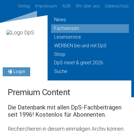
Verlag
Impressum
AGB
Wir über uns
Datenschutz
News
Fachwissen
Leserservice
WERBEN bei und mit DpS
Shop
DpS meet & greet 2026
Suche
Login
Premium Content
Die Datenbank mit allen DpS-Fachbeiträgen
seit 1996! Kostenlos für Abonnenten.
Recherchieren in diesem einmaligen Archiv können