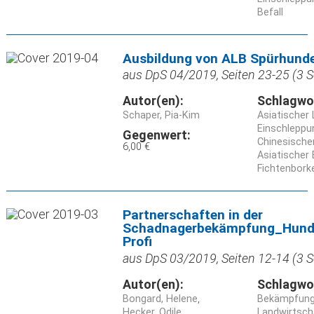
Befall
Ausbildung von ALB Spürhund
aus DpS 04/2019, Seiten 23-25 (3 S
Autor(en):
Schlagwo
Schaper, Pia-Kim
Asiatischer
Einschleppu
Gegenwert:
Chinesische
6,00 €
Asiatischer 
Fichtenbork
Partnerschaften in der
Schadnagerbekämpfung_Hund,
Profi
aus DpS 03/2019, Seiten 12-14 (3 S
Autor(en):
Schlagwo
Bongard, Helene
Bekämpfun
Hecker, Odile
Landwirtsch