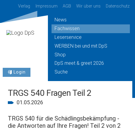
Verlag
Impressum
AGB
Wir über uns
Datenschutz
News
Fachwissen
Leserservice
WERBEN bei und mit DpS
Shop
DpS meet & greet 2026
Suche
Login
TRGS 540 Fragen Teil 2
01.05.2026
TRGS 540 für die Schädlingsbekämpfung -
die Antworten auf Ihre Fragen! Teil 2 von 2