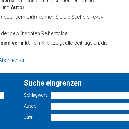
Thema
ein, nach dem sie suchen. Durchsucht
t
und
Autor
.
or
oder dem
Jahr
können Sie die Suche effektiv
 in der gewünschten Reihenfolge
 sind verlinkt
- ein Klick zeigt alle Beiträge an, die
r Abonnenten
Suche eingrenzen
Schlagwort:
Autor:
Jahr: