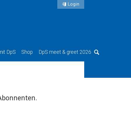
Login
mit DpS
Shop
DpS meet & greet 2026
Suche
 Abonnenten.