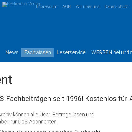
Impressum
AGB
Wir über uns
Datenschutz
News
Fachwissen
Leserservice
WERBEN bei und 
nt
S-Fachbeiträgen seit 1996! Kostenlos für
rchiv können alle User. Beiträge lesen und
aber nur DpS-Abonnenten.