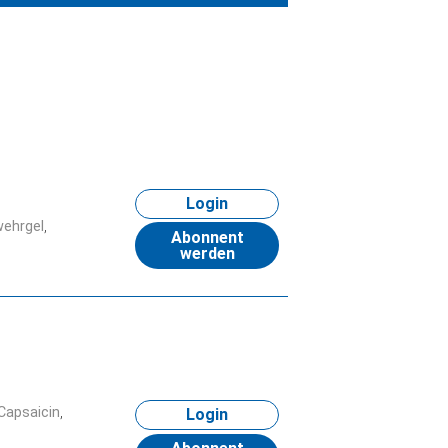
Login
ehrgel
Abonnent
werden
Capsaicin
Login