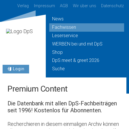
Verlag
Impressum
AGB
Wir über uns
Datenschutz
News
Fachwissen
Leserservice
WERBEN bei und mit DpS
Shop
DpS meet & greet 2026
Suche
Login
Premium Content
Die Datenbank mit allen DpS-Fachbeiträgen
seit 1996! Kostenlos für Abonnenten.
Recherchieren in diesem einmaligen Archiv können