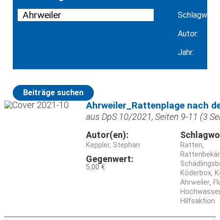
Schlagwort:
Autor:
Jahr:
Beiträge suchen
Ahrweiler_Rattenplage nach de
aus DpS 10/2021, Seiten 9-11 (3 Se
Autor(en):
Schlagwo
Keppler, Stephan
Ratten
Rattenbekä
Gegenwert:
Schädlings
5,00 €
Köderbox
K
Ahrweiler
Fl
Hochwasser
Hilfsaktion