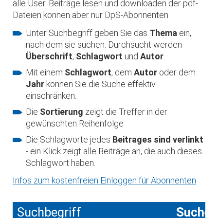
alle User. Beiträge lesen und downloaden der pdf-
Dateien können aber nur DpS-Abonnenten.
Unter Suchbegriff geben Sie das
Thema
ein,
nach dem sie suchen. Durchsucht werden
Überschrift
,
Schlagwort
und
Autor
.
Mit einem
Schlagwort
, dem
Autor
oder dem
Jahr
können Sie die Suche effektiv
einschränken.
Die
Sortierung
zeigt die Treffer in der
gewünschten Reihenfolge
Die Schlagworte jedes
Beitrages sind verlinkt
- ein Klick zeigt alle Beiträge an, die auch dieses
Schlagwort haben.
Infos zum kostenfreien Einloggen für Abonnenten
Suchbegriff
Suche 