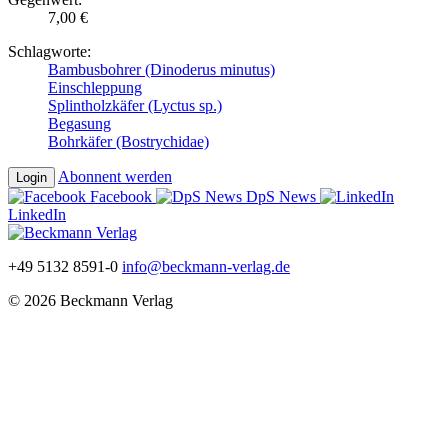
7,00 €
Schlagworte:
Bambusbohrer (Dinoderus minutus)
Einschleppung
Splintholzkäfer (Lyctus sp.)
Begasung
Bohrkäfer (Bostrychidae)
Abonnent werden
Login
Facebook
DpS News
LinkedIn
+49 5132 8591-0
info@beckmann-verlag.de
© 2026 Beckmann Verlag