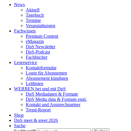
News
Aktuell
Tagebuch
Termine
Veranstaltungen
Fachwissen
Premium Content
eMagazin
DpS Newsletter
DpS-Podcast
Fachbücher
Leserservice
Kontaktformular
Login für Abonnenten
Abonnement kündigen
Leitlinien
WERBEN bei und mit DpS
DpS Mediadaten & Formate
DpS Media data & Formats engl.
Kontakt und Ansprechpartner
Trend-Report
Shop
DpS meet & greet 2026
Suche