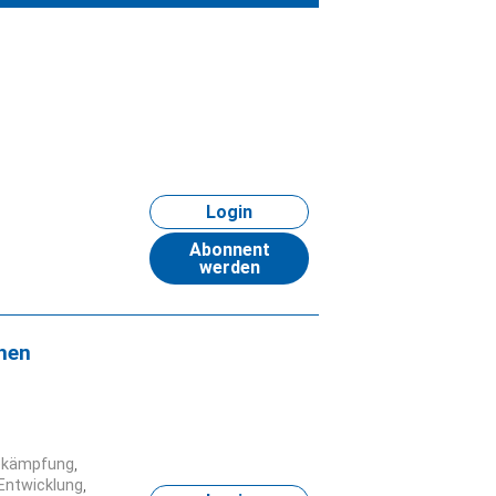
Login
Abonnent
werden
hen
ekämpfung
Entwicklung