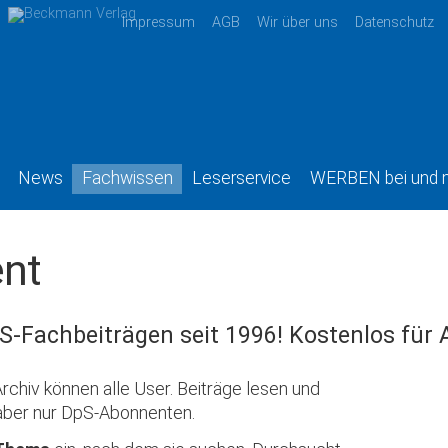
Impressum
AGB
Wir über uns
Datenschutz
News
Fachwissen
Leserservice
WERBEN bei und 
nt
S-Fachbeiträgen seit 1996! Kostenlos für
rchiv können alle User. Beiträge lesen und
aber nur DpS-Abonnenten.