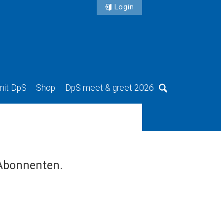
Login
mit DpS
Shop
DpS meet & greet 2026
Suche
 Abonnenten.