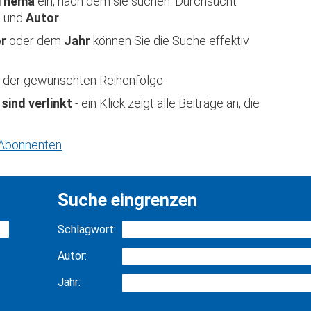
Thema
ein, nach dem sie suchen. Durchsucht
t
und
Autor
.
or
oder dem
Jahr
können Sie die Suche effektiv
 in der gewünschten Reihenfolge
 sind verlinkt
- ein Klick zeigt alle Beiträge an, die
r Abonnenten
Suche eingrenzen
Schlagwort:
Autor:
Jahr: