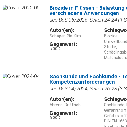
Biozide in Flüssen - Belastung
verschiedene Anwendungen
aus DpS 06/2025, Seiten 24-24 (1 S
Autor(en):
Schlagwo
Schaper, Pia-Kim
Biozide
Umweltbund
Gegenwert:
Studie
5,00 €
Schädlings
Materialsch
Sachkunde und Fachkunde - Tei
Kompetenzanforderungen
aus DpS 04/2024, Seiten 26-28 (3 S
Autor(en):
Schlagwo
Ahrens, Dr. Ulrich
Sachkunde
Gefahrstoff
Gegenwert:
Gefahrstoff
6,00 €
DIN EN 166
Insektizide