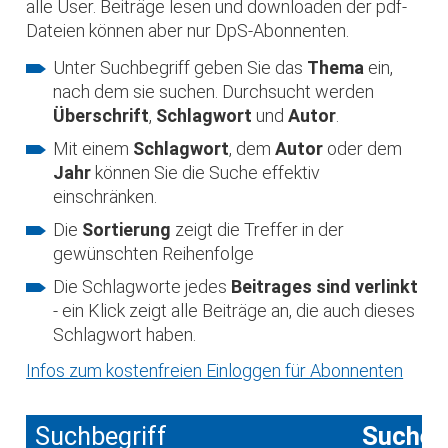
alle User. Beiträge lesen und downloaden der pdf-
Dateien können aber nur DpS-Abonnenten.
Unter Suchbegriff geben Sie das
Thema
ein,
nach dem sie suchen. Durchsucht werden
Überschrift
,
Schlagwort
und
Autor
.
Mit einem
Schlagwort
, dem
Autor
oder dem
Jahr
können Sie die Suche effektiv
einschränken.
Die
Sortierung
zeigt die Treffer in der
gewünschten Reihenfolge
Die Schlagworte jedes
Beitrages sind verlinkt
- ein Klick zeigt alle Beiträge an, die auch dieses
Schlagwort haben.
Infos zum kostenfreien Einloggen für Abonnenten
Suchbegriff
Suche 