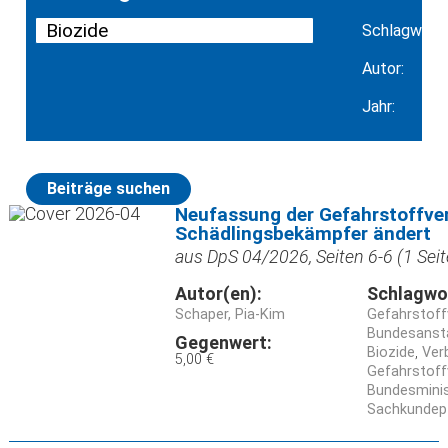
Schlagwort:
Autor:
Jahr:
Beiträge suchen
Neufassung der Gefahrstoffver
Schädlingsbekämpfer ändert
aus DpS 04/2026, Seiten 6-6 (1 Seit
Autor(en):
Schlagwo
Schaper, Pia-Kim
Gefahrstoff
Bundesansta
Gegenwert:
Biozide
Ver
5,00 €
Gefahrstoff
Bundesminis
Sachkundepf