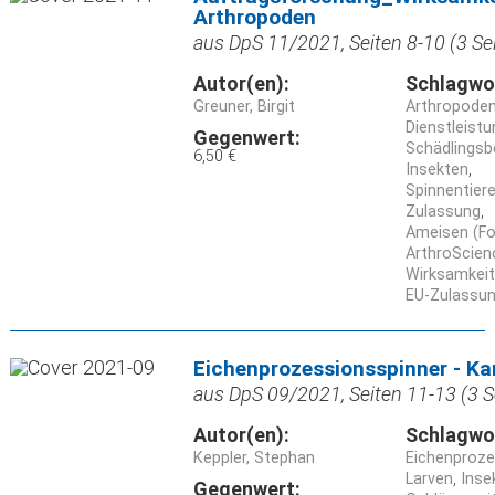
Arthropoden
aus DpS 11/2021, Seiten 8-10 (3 Se
Autor(en):
Schlagwo
Greuner, Birgit
Arthropode
Dienstleist
Gegenwert:
Schädlings
6,50 €
Insekten
Spinnentiere
Zulassung
Ameisen (Fo
ArthroScien
Wirksamkeit
EU-Zulassu
Eichenprozessionsspinner - Ka
aus DpS 09/2021, Seiten 11-13 (3 S
Autor(en):
Schlagwo
Keppler, Stephan
Eichenproz
Larven
Inse
Gegenwert: