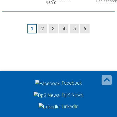
Gebläsespri
6,50 €
1
2
3
4
5
6
Facebook
DpS News
LinkedIn