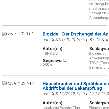
antikoagula
mechanisch
Schlagfallen
Anwendungs
Biozide - Der Dschungel der
aus DpS 01/2023, Seiten 8-9 (2 Seit
Autor(en):
Schlagwo
TRNS e.V.
Biozide
sch
Anwendung
Gegenwert:
TRNS (Tech
6,00 €
Bekämpfun
Hubschrauber und Sprühkanone
Abdrift bei der Bekämpfung
aus DpS 12/2022, Seiten 13-15 (3 S
Autor(en):
Schlagwo
Langkamp-Wedde, Tina
Eichenproz