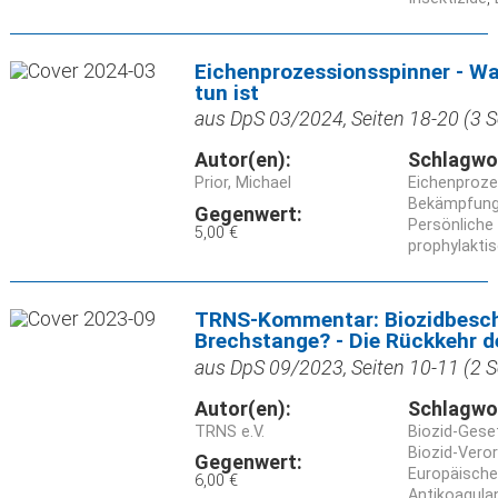
Eichenprozessionsspinner - W
tun ist
aus DpS 03/2024, Seiten 18-20 (3 S
Autor(en):
Schlagwo
Prior, Michael
Eichenproz
Bekämpfun
Gegenwert:
Persönliche
5,00 €
prophylakti
TRNS-Kommentar: Biozidbesch
Brechstange? - Die Rückkehr d
aus DpS 09/2023, Seiten 10-11 (2 S
Autor(en):
Schlagwo
TRNS e.V.
Biozid-Ges
Biozid-Vero
Gegenwert:
Europäische
6,00 €
Antikoagula