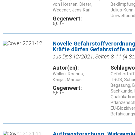
von Hörsten, Dieter
Bekämpfun
Wegener, Jens Karl
Julius-Kühn-
Umweltbund
Gegenwert:
6,00 €
Novelle Gefahrstoffverordnung_
Kräfte dürfen Gefahrstoffe au
aus DpS 12/2021, Seiten 8-11 (4 Se
Autor(en):
Schlagwo
Wallau, Rochus
Gefahrstoff
Kanjar, Marcus
TRGS
Schä
Begasung
B
Gegenwert:
Sachkunde
6,50 €
Qualifikatio
Pflanzensc
EU-Biozidve
Befähigungs
Auftragsforschung_Wirksamkei