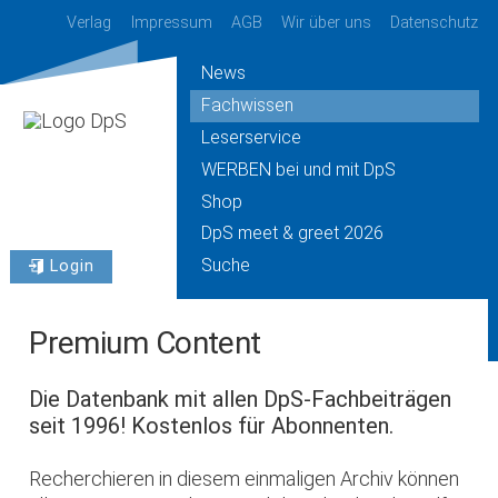
Verlag
Impressum
AGB
Wir über uns
Datenschutz
News
Fachwissen
Leserservice
WERBEN bei und mit DpS
Shop
DpS meet & greet 2026
Suche
Login
Premium Content
Die Datenbank mit allen DpS-Fachbeiträgen
seit 1996! Kostenlos für Abonnenten.
Recherchieren in diesem einmaligen Archiv können