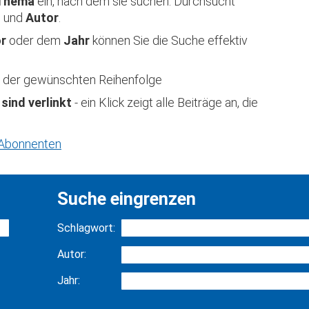
Thema
ein, nach dem sie suchen. Durchsucht
t
und
Autor
.
or
oder dem
Jahr
können Sie die Suche effektiv
 in der gewünschten Reihenfolge
 sind verlinkt
- ein Klick zeigt alle Beiträge an, die
r Abonnenten
Suche eingrenzen
Schlagwort:
Autor:
Jahr: