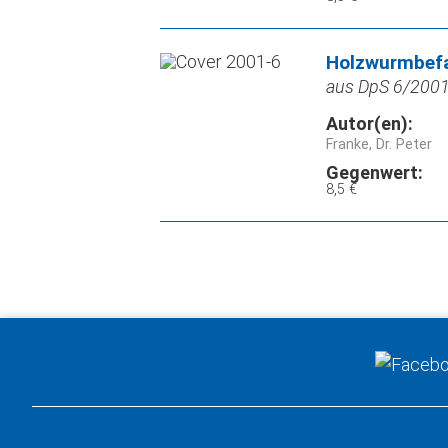
Holzwurmbefal
aus DpS 6/2001,
Autor(en):
Franke, Dr. Peter
Gegenwert:
8,5 €