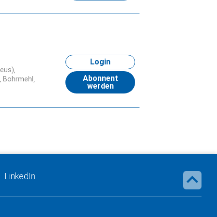
Login
leus)
Abonnent
Bohrmehl
werden
LinkedIn