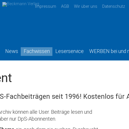
Impressum
AGB
Wir über uns
Datenschutz
News
Fachwissen
Leserservice
WERBEN bei und 
nt
S-Fachbeiträgen seit 1996! Kostenlos für
rchiv können alle User. Beiträge lesen und
aber nur DpS-Abonnenten.