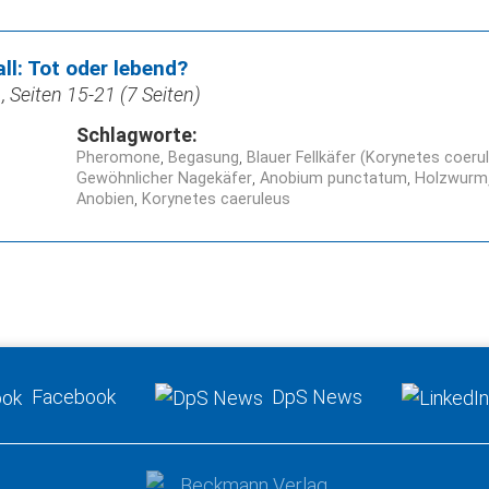
l: Tot oder lebend?
 Seiten 15-21 (7 Seiten)
Schlagworte:
Pheromone
Begasung
Blauer Fellkäfer (Korynetes coeru
Gewöhnlicher Nagekäfer
Anobium punctatum
Holzwurm
Anobien
Korynetes caeruleus
Facebook
DpS News