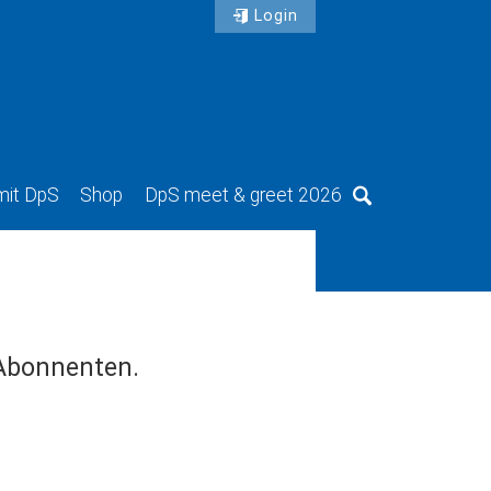
Login
mit DpS
Shop
DpS meet & greet 2026
Suche
 Abonnenten.