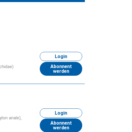
Login
Abonnent
chidae)
werden
Login
ylon anale)
Abonnent
werden