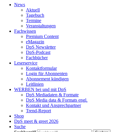
News
Aktuell
Tagebuch
Termine
Veranstaltungen
Fachwissen
Premium Content
eMagazin
DpS Newsletter
DpS-Podcast
Fachbücher
Leserservice
Kontaktformular
Login für Abonnenten
Abonnement kündigen
Leitlinien
WERBEN bei und mit DpS
DpS Mediadaten & Formate
DpS Media data & Formats engl.
Kontakt und Ansprechpartner
Trend-Report
Shop
DpS meet & greet 2026
Suche