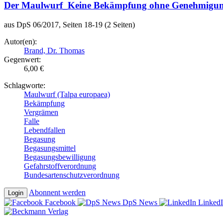
Der Maulwurf_Keine Bekämpfung ohne Genehmigu
aus DpS 06/2017, Seiten 18-19 (2 Seiten)
Autor(en):
Brand, Dr. Thomas
Gegenwert:
6,00 €
Schlagworte:
Maulwurf (Talpa europaea)
Bekämpfung
Vergrämen
Falle
Lebendfallen
Begasung
Begasungsmittel
Begasungsbewilligung
Gefahrstoffverordnung
Bundesartenschutzverordnung
Abonnent werden
Login
Facebook
DpS News
Linked