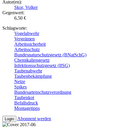
Autor(en):
Skor, Volker
Gegenwert:
6,50 €
Schlagworte:
Vogelabwehr
Vergrämen
Arbeitssicherheit
Arbeitsschutz
Bundesnaturschutzgesetz (BNatSchG)
Chemikaliengesetz
Infektionsschutzgesetz (IfSG)
Taubenabwehr
Taubenbekämpfung
Netze
Spikes
Bundesartenschutzverordnung
Taubenkot
Befallsdruck
Montagetipps
Abonnent werden
Login