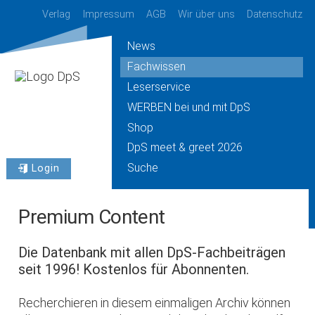
Verlag
Impressum
AGB
Wir über uns
Datenschutz
News
Fachwissen
Leserservice
WERBEN bei und mit DpS
Shop
DpS meet & greet 2026
Suche
Login
Premium Content
Die Datenbank mit allen DpS-Fachbeiträgen
seit 1996! Kostenlos für Abonnenten.
Recherchieren in diesem einmaligen Archiv können