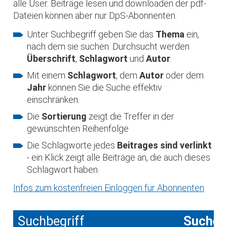
alle User. Beiträge lesen und downloaden der pdf-
Dateien können aber nur DpS-Abonnenten.
Unter Suchbegriff geben Sie das
Thema
ein,
nach dem sie suchen. Durchsucht werden
Überschrift
,
Schlagwort
und
Autor
.
Mit einem
Schlagwort
, dem
Autor
oder dem
Jahr
können Sie die Suche effektiv
einschränken.
Die
Sortierung
zeigt die Treffer in der
gewünschten Reihenfolge
Die Schlagworte jedes
Beitrages sind verlinkt
- ein Klick zeigt alle Beiträge an, die auch dieses
Schlagwort haben.
Infos zum kostenfreien Einloggen für Abonnenten
Suchbegriff
Suche 