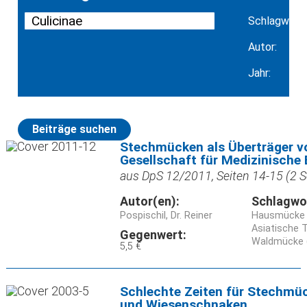
Schlagwort:
Autor:
Jahr:
Beiträge suchen
Stechmücken als Überträger v
Gesellschaft für Medizinische
aus DpS 12/2011, Seiten 14-15 (2 S
Autor(en):
Schlagwo
Pospischil, Dr. Reiner
Hausmücke (
Asiatische 
Gegenwert:
Waldmücke 
5,5 €
Schlechte Zeiten für Stechmü
und Wiesenschnaken