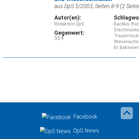
aus DpS 5/2003, Seiten 8-9 (2 Seite
Autor(en):
Schlagwo
Redaktion DpS
Bacillus thu
Stechmück
Gegenwert:
Trauermück
3,5 €
Wiesenschna
Bt Bakterien
Facebook
DpS News