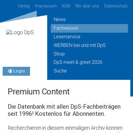
Verlag
Impressum
AGB
Wir über uns
Datenschutz
News
Fachwissen
Leserservice
WERBEN bei und mit DpS
Shop
DpS meet & greet 2026
Suche
Login
Premium Content
Die Datenbank mit allen DpS-Fachbeiträgen
seit 1996! Kostenlos für Abonnenten.
Recherchieren in diesem einmaligen Archiv können