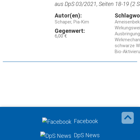
aus DpS 03/2021, Seiten 18-19 (2 S
Autor(en):
Schlagwo
Schaper, Pia-Kim
Ameisenbe
Wirkungswe
Gegenwert:
Ausbringung
6,00 €
Wirkmechan
schwarze We
Bio-Aktivier
Facebook
DpS News