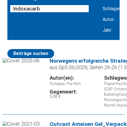
Schlagwort:
Autor:
Jahr:
Beiträge suchen
Norwegens erfolgreiche Strate
aus DpS 06/2026, Seiten 26-26 (1 S
Autor(en):
Schlagwo
Schaper, Pia-Kim
Papierfisch
ICUP (Inter
Gegenwert:
Bekämpfun
5,00 €
Norwegische
Norsk Husso
Outcast Ameisen Gel_Verpack