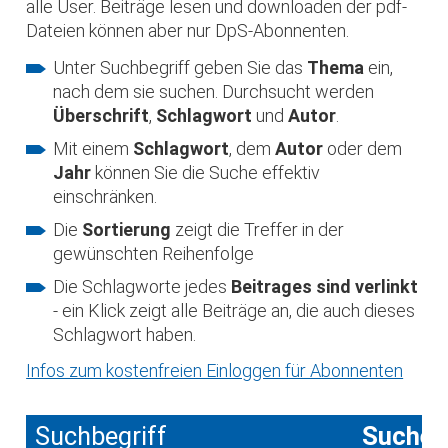
alle User. Beiträge lesen und downloaden der pdf-
Dateien können aber nur DpS-Abonnenten.
Unter Suchbegriff geben Sie das
Thema
ein,
nach dem sie suchen. Durchsucht werden
Überschrift
,
Schlagwort
und
Autor
.
Mit einem
Schlagwort
, dem
Autor
oder dem
Jahr
können Sie die Suche effektiv
einschränken.
Die
Sortierung
zeigt die Treffer in der
gewünschten Reihenfolge
Die Schlagworte jedes
Beitrages sind verlinkt
- ein Klick zeigt alle Beiträge an, die auch dieses
Schlagwort haben.
Infos zum kostenfreien Einloggen für Abonnenten
Suchbegriff
Suche 