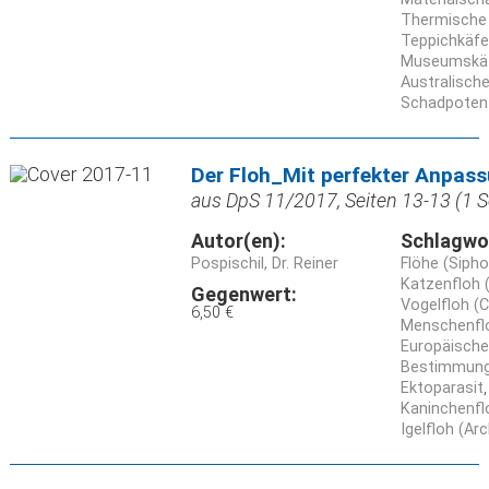
Thermische
Teppichkäfe
Museumskäf
Australische
Schadpotenz
Der Floh_Mit perfekter Anpas
aus DpS 11/2017, Seiten 13-13 (1 S
Autor(en):
Schlagwo
Pospischil, Dr. Reiner
Flöhe (Siph
Katzenfloh (
Gegenwert:
Vogelfloh (C
6,50 €
Menschenfloh
Europäische
Bestimmun
Ektoparasit
Kaninchenflo
Igelfloh (Ar