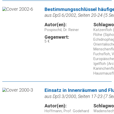
Bestimmungsschlüssel häufige
aus DpS 6/2002, Seiten 20-24 (5 Se
Autor(en):
Schlagwo
Pospischil, Dr. Reiner
Katzenfloh (
Flöhe (Siph
Gegenwert:
Echidnophag
5 €
Orientalisch
Menschenfloh
Fuchsfloh
V
Europäische
Igelfloh (Ar
Kaninchenflo
Hausmausfl
Einsatz in Innenräumen und F
aus DpS 3/2000, Seiten 17-23 (7 Se
Autor(en):
Schlagwo
Hoffmann, Prof. Godehard
Wadensteche