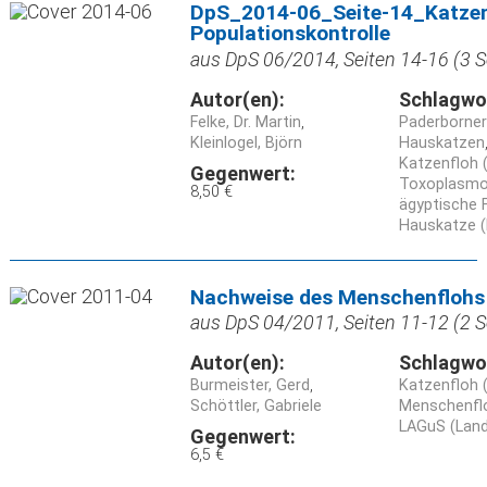
DpS_2014-06_Seite-14_Katze
Populationskontrolle
aus DpS 06/2014, Seiten 14-16 (3 S
Autor(en):
Schlagwo
Felke, Dr. Martin
Paderborner
Kleinlogel, Björn
Hauskatzen
Katzenfloh (
Gegenwert:
Toxoplasm
8,50 €
ägyptische F
Hauskatze (
Nachweise des Menschenflohs
aus DpS 04/2011, Seiten 11-12 (2 S
Autor(en):
Schlagwo
Burmeister, Gerd
Katzenfloh (
Schöttler, Gabriele
Menschenfloh
LAGuS (Land
Gegenwert:
6,5 €