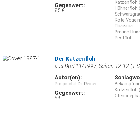
Katzenfloh (
Gegenwert:
Hühnerfloh (
8,5 €
Schwarzgra
Rote Vogelm
Flugzeug
Braune Hund
Pestfloh
Der Katzenfloh
aus DpS 11/1997, Seiten 12-12 (1 S
Autor(en):
Schlagwo
Pospischil, Dr. Reiner
Bekämpfun
Katzenfloh (
Gegenwert:
Ctenocephal
5 €