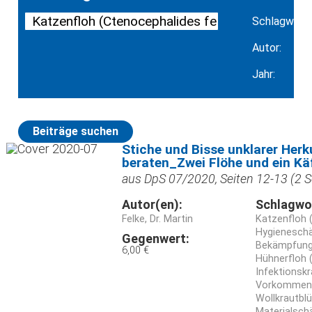
Schlagwort:
Autor:
Jahr:
Beiträge suchen
Stiche und Bisse unklarer Her
beraten_Zwei Flöhe und ein Kä
aus DpS 07/2020, Seiten 12-13 (2 S
Autor(en):
Schlagwo
Felke, Dr. Martin
Katzenfloh (
Hygieneschä
Gegenwert:
Bekämpfun
6,00 €
Hühnerfloh (
Infektionsk
Vorkommen
Wollkrautbl
Materialsch