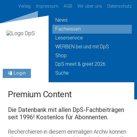
Verlag
Impressum
AGB
Wir über uns
Datenschutz
News
Fachwissen
Leserservice
WERBEN bei und mit DpS
Shop
DpS meet & greet 2026
Suche
Login
Premium Content
Die Datenbank mit allen DpS-Fachbeiträgen
seit 1996! Kostenlos für Abonnenten.
Recherchieren in diesem einmaligen Archiv können