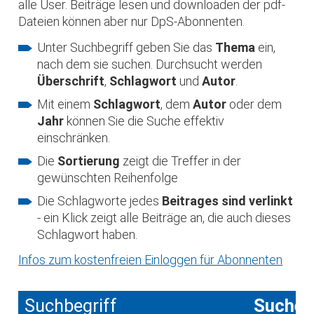
alle User. Beiträge lesen und downloaden der pdf-
Dateien können aber nur DpS-Abonnenten.
Unter Suchbegriff geben Sie das
Thema
ein,
nach dem sie suchen. Durchsucht werden
Überschrift
,
Schlagwort
und
Autor
.
Mit einem
Schlagwort
, dem
Autor
oder dem
Jahr
können Sie die Suche effektiv
einschränken.
Die
Sortierung
zeigt die Treffer in der
gewünschten Reihenfolge
Die Schlagworte jedes
Beitrages sind verlinkt
- ein Klick zeigt alle Beiträge an, die auch dieses
Schlagwort haben.
Infos zum kostenfreien Einloggen für Abonnenten
Suchbegriff
Suche 